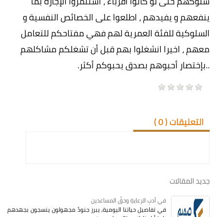
سلوكهم حتى لو كانوا أقرباء ، استثمروا الإجازة بما
ينفعهم و يفيدهم ، اطلعوا على الخصائص النفسية و
السلوكية للفئة العمرية لهم فهي مفتاحكم للتعامل
معهم ، اخيرا انشغلوا بهم قبل أن تشغلكم مشاكلهم
..بإختصار أحبوهم بصدق يحبوكم أكثر.
التعليقات (
0
)
جديد المقالات
في أدبِ الرعايةِ وحقِّ المساعدين
في تفاصيل حياتنا اليومية، يبرز جنودٌ مجهولون ينسجون بجهدهم