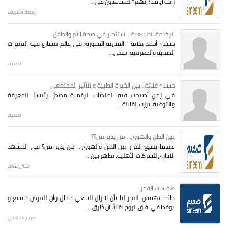
راحة أيامنا؛ إنهم "المساعدون في...
ديمة الشريف
الرضاعة الطبيعية.. استثمار في صحة الأم والطفل
حسناء أحمد فلاتة - المدينة المنورة: في عالم تتسارع فيه التغيرات
الصحية والمعرفية، تبقى...
صميم
حسناء فلاتة.. بين الخبرة الطبية والتأثير المجتمعي
في زمنٍ أصبحت فيه المنصات الرقمية مصدرًا رئيسيًا للمعرفة
والتوعية، برزت القابلة...
صميم
بين الظن والهوى... من يدير من؟؟
عندما يضيع القرار بين الظنّ والهوى… من يدير من؟ في المشهد
الإداري للشركات الأهلية، تظهر بين...
منال سالم
همسات الفجر
دائما يهمس الفجر لنا بأن لا زال للسعي مجال وأن للفرص متسع و
يوقظ في آفاق الروح يقينًا أن طُرق...
مرام الجهني