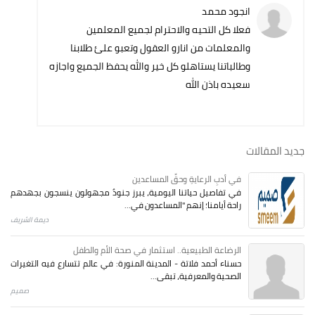
انجود محمد
فعلا كل التحيه والاحترام لجميع المعلمين
والمعلمات من انارو العقول وتعبو علئ طلابنا
وطالباتنا يستاهلو كل خير والله يحفظ الجميع واجازه
سعيده باذن الله
جديد المقالات
في أدبِ الرعايةِ وحقِّ المساعدين
في تفاصيل حياتنا اليومية، يبرز جنودٌ مجهولون ينسجون بجهدهم
راحة أيامنا؛ إنهم "المساعدون في...
ديمة الشريف
الرضاعة الطبيعية.. استثمار في صحة الأم والطفل
حسناء أحمد فلاتة - المدينة المنورة: في عالم تتسارع فيه التغيرات
الصحية والمعرفية، تبقى...
صميم