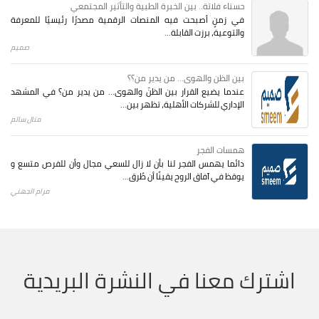
حسناء فلاتة.. بين الخبرة الطبية والتأثير المجتمعي
في زمنٍ أصبحت فيه المنصات الرقمية مصدرًا رئيسيًا للمعرفة
والتوعية، برزت القابلة...
صميم
بين الظن والهوى... من يدير من؟؟
عندما يضيع القرار بين الظنّ والهوى… من يدير من؟ في المشهد
الإداري للشركات الأهلية، تظهر بين...
منال سالم
همسات الفجر
دائما يهمس الفجر لنا بأن لا زال للسعي مجال وأن للفرص متسع و
يوقظ في آفاق الروح يقينًا أن طُرق...
مرام الجهني
اشترك معنا في النشرة البريدية