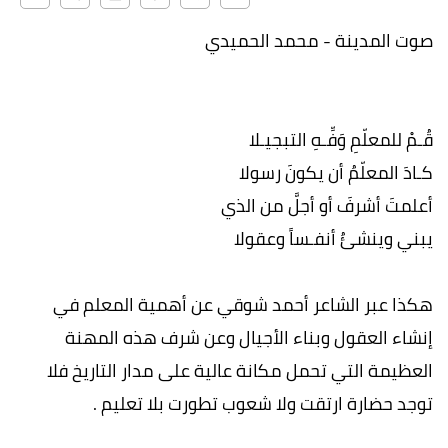
صوت المدينة - محمد الحميدي
قُـمْ للمعلّمِ وَفِّـهِ التبجيـلا
كـادَ المعلّمُ أن يكونَ رسولا
أعلمتَ أشرفَ أو أجلَّ من الذي
يبني وينشئُ أنفـساً وعقولا
هكذا عبر الشاعر أحمد شوقي عن أهمية المعلم في
إنشاء العقول وبناء الأجيال وعن شرف هذه المهنة
العظيمة التي تحمل مكانة عالية على مدار التاريخ فلا
توجد حضارة ارتقت ولا شعوب تطورت بلا تعليم .