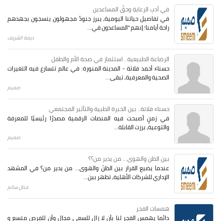
في أدبِ الرعايةِ وحقِّ المساعدين
في تفاصيل حياتنا اليومية، يبرز جنودٌ مجهولون ينسجون بجهدهم
راحة أيامنا؛ إنهم "المساعدون في...
ديمة الشريف
الرضاعة الطبيعية.. استثمار في صحة الأم والطفل
حسناء أحمد فلاتة - المدينة المنورة: في عالم تتسارع فيه التغيرات
الصحية والمعرفية، تبقى...
صميم
حسناء فلاتة.. بين الخبرة الطبية والتأثير المجتمعي
في زمنٍ أصبحت فيه المنصات الرقمية مصدرًا رئيسيًا للمعرفة
والتوعية، برزت القابلة...
صميم
بين الظن والهوى... من يدير من؟؟
عندما يضيع القرار بين الظنّ والهوى… من يدير من؟ في المشهد
الإداري للشركات الأهلية، تظهر بين...
منال سالم
همسات الفجر
دائما يهمس الفجر لنا بأن لا زال للسعي مجال وأن للفرص متسع و