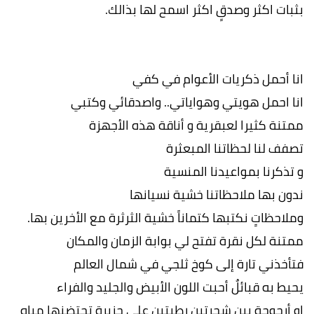
بثبات اكثر وصدقٍ اكثر اسمح لها بذالك.
انا أحمل ذكريات الأعوام في كفي
انا احمل هويتي وهواياتي.. واصدقائي وكتبي
ممتنة كثيرا لعبقرية و أناقة هذه الأجهزة
تصفف لنا لحظاتنا المبعثرة
و تذكرنا بمواعيدنا المنسية
ندون بها ملاحظاتنا خشية نسيانها
وملاحظاتٍ نكتبها كتماناً خشية الثرثرة مع الأخرين بها.
ممتنة لكل نقرة تفتح لي بوابة الزمان والمكان
فتأخذني تارة إلى كوخ ثلجي في شمال العالم
يحيط به قبائلٌ أحبت اللون الأبيض والجليد والفراء
او أرجوحةٍ بين شجرتين رطبتين على جزيرةٍ تحتضنها مياه