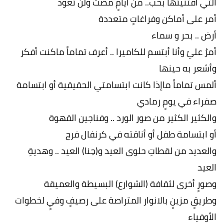
التي اقتنيتها بحب.. من أيامٍ مضت ولن تعود
أمر على أماكن وفراغاتٍ متعددة
أرض .. بحر و سماء
أمرُ عليّ وأنا أبتسم للكاميرا .. أعرف تماماً ماكنت أفكر
وأشعر به حينها
ألمس تماماً ماإذا كانت ابتسامتي الحقيقية أو ابتسامة
صفراء في يومٍ رمادي
والكثير الكثير من صور الورد .. وفناجين القهوة
أو ابتسامة طفل أو أناقته في كرنفال فرح
والعديد من لقطاتِ حلوى العيد و(حِنا) العيد .. وهديةِ
العيد
وصورٍ أخرى لثقافة (الشوارع) البسيطة والعميقة
وطريقٍ مزينٍ بالانوار المتراصة على رصيفٍ وفيٍ لخطوات
الأوفياء