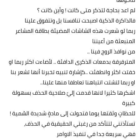
لم اعد بحاجة لتذكر متى كانت ! وأين كانت ؟
فالذاكرة الذكية اصبحت تنافسنا بل وتتفوق علينا
ربما لو شعرت هذه الشاشات المضيئة بطاقة المشاعر
المنبعثة من أعيننا
من نوافذ الروح فينا ..
المترقرقة بدمعات الذكرى الدافئة .. لأضاءت اكثر ربما او
خفتت اكثر وانطفئت ..كإشارة تنبيه تخبرنا أنها تشعر بنا
او ربما لتشتت انتباهنا تعاطفا منها علينا..
اشكرها كثيرا لانها قدمت إليّ صلاحية الحذف بسهولة
كبيرة
للحظاتٍ وثقتها يوما فتحولت إلى مادةٍ شديدة السُمية !
تستأذنني لتتأكد من رغبتي الحقيقية في الحذف،
فهي سريعة جدا في تنفيذ الاوامر