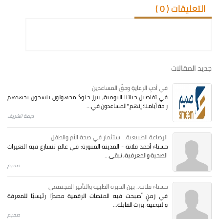
التعليقات (
0
)
جديد المقالات
في أدبِ الرعايةِ وحقِّ المساعدين
في تفاصيل حياتنا اليومية، يبرز جنودٌ مجهولون ينسجون بجهدهم
راحة أيامنا؛ إنهم "المساعدون في...
ديمة الشريف
الرضاعة الطبيعية.. استثمار في صحة الأم والطفل
حسناء أحمد فلاتة - المدينة المنورة: في عالم تتسارع فيه التغيرات
الصحية والمعرفية، تبقى...
صميم
حسناء فلاتة.. بين الخبرة الطبية والتأثير المجتمعي
في زمنٍ أصبحت فيه المنصات الرقمية مصدرًا رئيسيًا للمعرفة
والتوعية، برزت القابلة...
صميم