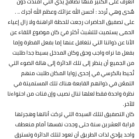
أتعرف على الكثير منها تُصافح يدي التي امتدت دون
هُدى وهي تُردد : أحسن الله عزائك وعظم الله أجرك .. .
على تصفيق الحاضرات رجعت للحظة الراهنة ولا زال إعياء
الحمى يستميت للتشبث أكثر فيّ كان موضوع اللقاء عن
الأنا عن ذواتنا التي نتغافل عنها إما بفعل الفطرة وإما
بفعل ما نراه واجب وحق وكان المدخل بسيط جدا طلبت
من الجميع أن ينظر إلى تلك الدائرة إلى هالة الضوء التي
تُحيط بالكرسي في إحدى زوايا المكان طلبت منهم
التمعّن في ذواتهم القابعة هناك تلك المستميتة في
نظرة واحدة فقط لعلها تنال نصيب وإن فتات من احتواءنا
للآخر.
كان التصفيق لتلك السيدة التي تركت أناتها وهجرتها
قرابة العشرين سنة حتى وجدت نفسها أمام منعطف
واحد يؤدي لذات الطريق أن تعود لتلك الدائرة وتسترق