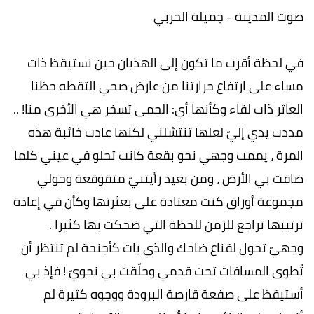
صوت المدينة - جميلة الحربي
في لحظة أقرب ما تكون إلى الهذيان حين نستيقظ ذات
مساء على ارتفاع حرارتنا من عارض صحي التقطه حظنا
العاثر ذات لقاء وكأنها أي: الحمى تسخر هي الأخرى منا! ..
مددت يدي إليّ لعلها تنتشلني لكنها عادت خائبة هذه
المرة ، يممت وجهي نحو بقعة كانت تحلو في عيني كلما
ضاقت بي الأرض ، ومن بعيد رأيتنيّ متقوقعة وحولي
مجموعة أوراق كنت معتادة على بعثرتها وكأن في إعادة
ترتيبها تراجع للزمن للحظة التي ضحكت بها كثيرا .
وجهيّ تحول لقناع ضاحك والذي بات كأجنحة لم تنتظر أن
تُطوى المسافات تحت قدمي وحلّقت بي نحويّ ! فإذ بي
أستيقظ على صفعة قارصة البرودة ووجوه كثيرة لم