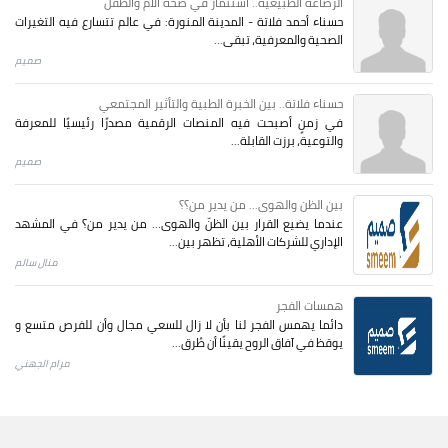
الرضاعة الطبيعية.. استثمار في صحة الأم والطفل
حسناء أحمد فلاتة - المدينة المنورة: في عالم تتسارع فيه التغيرات
الصحية والمعرفية، تبقى...
صميم
حسناء فلاتة.. بين الخبرة الطبية والتأثير المجتمعي
في زمنٍ أصبحت فيه المنصات الرقمية مصدرًا رئيسيًا للمعرفة
والتوعية، برزت القابلة...
صميم
بين الظن والهوى... من يدير من؟؟
عندما يضيع القرار بين الظنّ والهوى… من يدير من؟ في المشهد
الإداري للشركات الأهلية، تظهر بين...
منال سالم
همسات الفجر
دائما يهمس الفجر لنا بأن لا زال للسعي مجال وأن للفرص متسع و
يوقظ في آفاق الروح يقينًا أن طُرق...
مرام الجهني