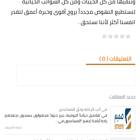
وننقيها من كل الخيبات ومن كل الشوائب الحياتية
لنستطيع النهوض مجدداً بروح أقوى وخبرة أعمق لنقدر
انفسنا أكثر لأننا نستحق .
التعليقات (
0
)
جديد المقالات
في أدبِ الرعايةِ وحقِّ المساعدين
في تفاصيل حياتنا اليومية، يبرز جنودٌ مجهولون ينسجون بجهدهم
راحة أيامنا؛ إنهم "المساعدون في...
ديمة الشريف