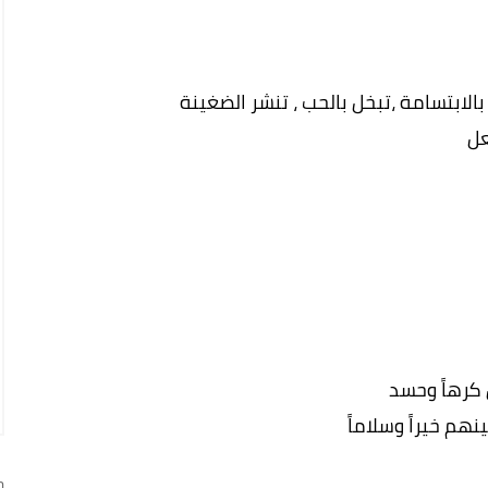
بالابتسامة ،تبخل بالحب ، تنشر الضغينة
عل
ل كرهاً وحسد
هم خيراً وسلاماً
ج