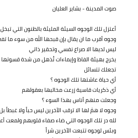
صوت المدينة - بشاير العليان
أعتزل تلك الوجوه السيئة المليئة بالظنون التي تبخل 
وجوه أقرب ما ان يقال بإن قبحها الله من سوء ما تف
ليس لديها الا صراع نفسي وتحقير ذاتي
يخرج بهيئة الفاظ وإيماءات تُذهل من شدة قسوتها
تجعلك تتسائل
أي حياة عاشتها تلك الوجوه ؟
أي ذكريات قاسية زرعت مخالبها بعقولهم
وجعلت منهم أناس بهذا السوء ؟
وجوه لا همٰ لها الا ترقب الآخرين ليس حباً ولا غبطاً ب
لله در تلك الوجوه التي ضاء صفاء قلوبهم ولمعت أعين
وبئس لوجوه تتبعت الآخرين شراً