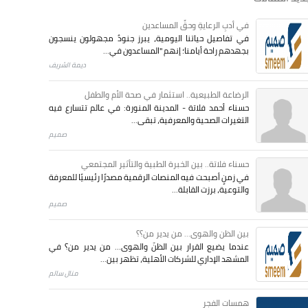
في أدبِ الرعايةِ وحقِّ المساعدين
في تفاصيل حياتنا اليومية، يبرز جنودٌ مجهولون ينسجون
بجهدهم راحة أيامنا؛ إنهم "المساعدون في...
ديمة الشريف
الرضاعة الطبيعية.. استثمار في صحة الأم والطفل
حسناء أحمد فلاتة - المدينة المنورة: في عالم تتسارع فيه
التغيرات الصحية والمعرفية، تبقى...
صميم
حسناء فلاتة.. بين الخبرة الطبية والتأثير المجتمعي
في زمنٍ أصبحت فيه المنصات الرقمية مصدرًا رئيسيًا للمعرفة
والتوعية، برزت القابلة...
صميم
بين الظن والهوى... من يدير من؟؟
عندما يضيع القرار بين الظنّ والهوى… من يدير من؟ في
المشهد الإداري للشركات الأهلية، تظهر بين...
منال سالم
همسات الفجر