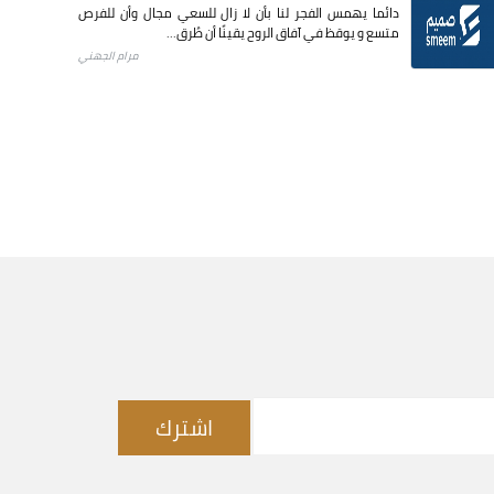
دائما يهمس الفجر لنا بأن لا زال للسعي مجال وأن للفرص
متسع و يوقظ في آفاق الروح يقينًا أن طُرق...
مرام الجهني
اشترك