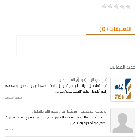
التعليقات (
0
)
جديد المقالات
في أدبِ الرعايةِ وحقِّ المساعدين
في تفاصيل حياتنا اليومية، يبرز جنودٌ مجهولون ينسجون بجهدهم
راحة أيامنا؛ إنهم "المساعدون في...
ديمة الشريف
الرضاعة الطبيعية.. استثمار في صحة الأم والطفل
حسناء أحمد فلاتة - المدينة المنورة: في عالم تتسارع فيه التغيرات
الصحية والمعرفية، تبقى...
صميم