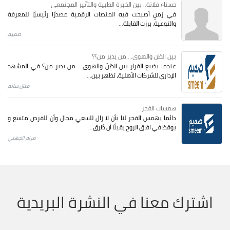
حسناء فلاتة.. بين الخبرة الطبية والتأثير المجتمعي
في زمنٍ أصبحت فيه المنصات الرقمية مصدرًا رئيسيًا للمعرفة
والتوعية، برزت القابلة...
صميم
بين الظن والهوى... من يدير من؟؟
عندما يضيع القرار بين الظنّ والهوى… من يدير من؟ في المشهد
الإداري للشركات الأهلية، تظهر بين...
منال سالم
همسات الفجر
دائما يهمس الفجر لنا بأن لا زال للسعي مجال وأن للفرص متسع و
يوقظ في آفاق الروح يقينًا أن طُرق...
مرام الجهني
اشترك معنا في النشرة البريدية