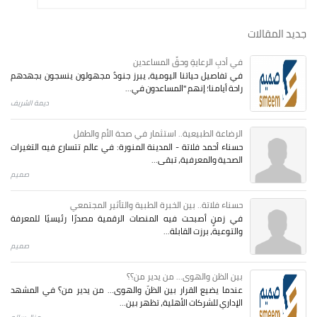
جديد المقالات
في أدبِ الرعايةِ وحقِّ المساعدين
في تفاصيل حياتنا اليومية، يبرز جنودٌ مجهولون ينسجون بجهدهم
راحة أيامنا؛ إنهم "المساعدون في...
ديمة الشريف
الرضاعة الطبيعية.. استثمار في صحة الأم والطفل
حسناء أحمد فلاتة - المدينة المنورة: في عالم تتسارع فيه التغيرات
الصحية والمعرفية، تبقى...
صميم
حسناء فلاتة.. بين الخبرة الطبية والتأثير المجتمعي
في زمنٍ أصبحت فيه المنصات الرقمية مصدرًا رئيسيًا للمعرفة
والتوعية، برزت القابلة...
صميم
بين الظن والهوى... من يدير من؟؟
عندما يضيع القرار بين الظنّ والهوى… من يدير من؟ في المشهد
الإداري للشركات الأهلية، تظهر بين...