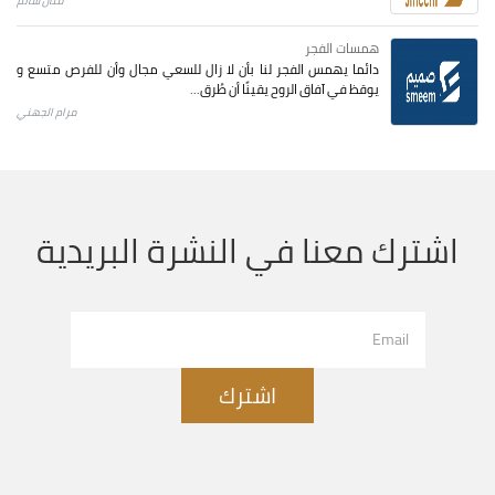
منال سالم
همسات الفجر
دائما يهمس الفجر لنا بأن لا زال للسعي مجال وأن للفرص متسع و
يوقظ في آفاق الروح يقينًا أن طُرق...
مرام الجهني
اشترك معنا في النشرة البريدية
اشترك