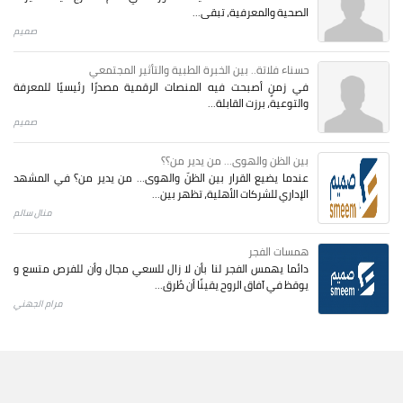
الصحية والمعرفية، تبقى...
صميم
حسناء فلاتة.. بين الخبرة الطبية والتأثير المجتمعي
في زمنٍ أصبحت فيه المنصات الرقمية مصدرًا رئيسيًا للمعرفة
والتوعية، برزت القابلة...
صميم
بين الظن والهوى... من يدير من؟؟
عندما يضيع القرار بين الظنّ والهوى… من يدير من؟ في المشهد
الإداري للشركات الأهلية، تظهر بين...
منال سالم
همسات الفجر
دائما يهمس الفجر لنا بأن لا زال للسعي مجال وأن للفرص متسع و
يوقظ في آفاق الروح يقينًا أن طُرق...
مرام الجهني