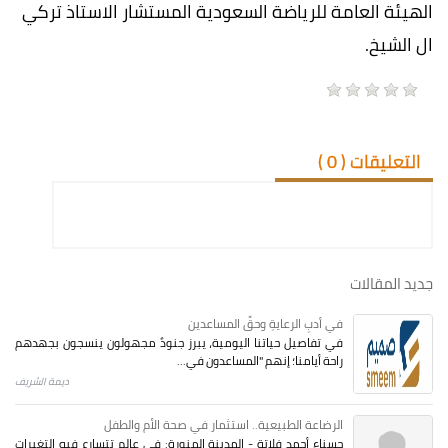
الهيئة العامة للرياضة السعودية المستشار الاستاذ تركي
ال الشيخ.
التعليقات (
0
)
جديد المقالات
في أدبِ الرعايةِ وحقِّ المساعدين
في تفاصيل حياتنا اليومية، يبرز جنودٌ مجهولون ينسجون بجهدهم
راحة أيامنا؛ إنهم "المساعدون في...
ديمة الشريف
الرضاعة الطبيعية.. استثمار في صحة الأم والطفل
حسناء أحمد فلاتة - المدينة المنورة: في عالم تتسارع فيه التغيرات