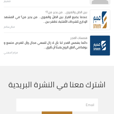
صميم
بين الظن والهوى... من يدير من؟؟
عندما يضيع القرار بين الظنّ والهوى… من يدير من؟ في المشهد
الإداري للشركات الأهلية، تظهر بين...
منال سالم
همسات الفجر
دائما يهمس الفجر لنا بأن لا زال للسعي مجال وأن للفرص متسع و
يوقظ في آفاق الروح يقينًا أن طُرق...
مرام الجهني
اشترك معنا في النشرة البريدية