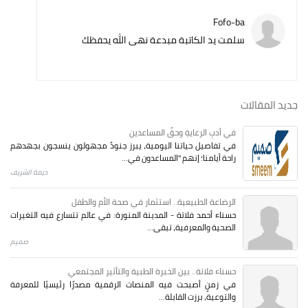
Fofo-ba
سلمت يد الكاتبة مبدعة نهى الله يحفظك
جديد المقالات
في أدبِ الرعايةِ وحقِّ المساعدين
في تفاصيل حياتنا اليومية، يبرز جنودٌ مجهولون ينسجون بجهدهم
راحة أيامنا؛ إنهم "المساعدون في...
ديمة الشريف
الرضاعة الطبيعية.. استثمار في صحة الأم والطفل
حسناء أحمد فلاتة - المدينة المنورة: في عالم تتسارع فيه التغيرات
الصحية والمعرفية، تبقى...
صميم
حسناء فلاتة.. بين الخبرة الطبية والتأثير المجتمعي
في زمنٍ أصبحت فيه المنصات الرقمية مصدرًا رئيسيًا للمعرفة
والتوعية، برزت القابلة...