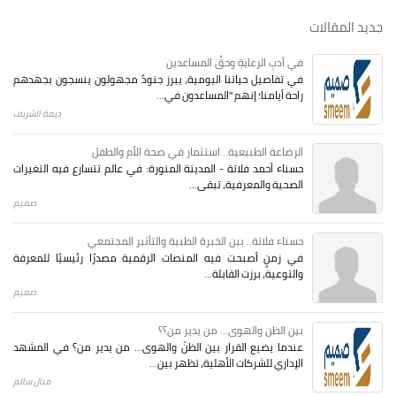
جديد المقالات
في أدبِ الرعايةِ وحقِّ المساعدين
في تفاصيل حياتنا اليومية، يبرز جنودٌ مجهولون ينسجون بجهدهم
راحة أيامنا؛ إنهم "المساعدون في...
ديمة الشريف
الرضاعة الطبيعية.. استثمار في صحة الأم والطفل
حسناء أحمد فلاتة - المدينة المنورة: في عالم تتسارع فيه التغيرات
الصحية والمعرفية، تبقى...
صميم
حسناء فلاتة.. بين الخبرة الطبية والتأثير المجتمعي
في زمنٍ أصبحت فيه المنصات الرقمية مصدرًا رئيسيًا للمعرفة
والتوعية، برزت القابلة...
صميم
بين الظن والهوى... من يدير من؟؟
عندما يضيع القرار بين الظنّ والهوى… من يدير من؟ في المشهد
الإداري للشركات الأهلية، تظهر بين...
منال سالم