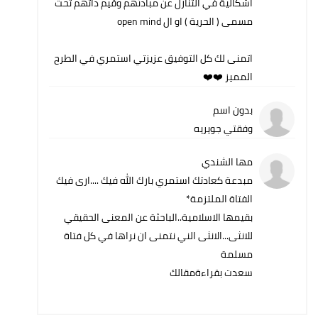
اشكالية في التنازل عن مبادئهم وقيم ذاتهم تحت
مسمى ( الحرية ) او ال open mind
اتمنى لك كل التوفيق عزيزتي استمري في الطرح
المميز ❤️❤️
بدون اسم
وفقتي جويريه
مها الشندي
مبدعة كعادتك استمري بارك الله فيك ....ارى فيك
الفتاة الملتزمة*
بقيمها الاسلامية..الباحثة عن المعنى الحقيقي
للانثى...الانثى الني نتمنى ان نراها في كل فتاة
مسلمة
سعدت بقراءةمقالك