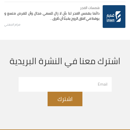
همسات الفجر
دائما يهمس الفجر لنا بأن لا زال للسعي مجال وأن للفرص متسع و
يوقظ في آفاق الروح يقينًا أن طُرق...
مرام الجهني
اشترك معنا في النشرة البريدية
اشترك