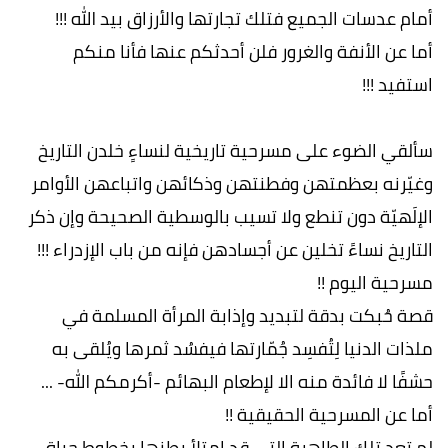
أمام عدسات الجميع فتلك تجارتها والأرزاق بيد الله !!!
أما عن الأنفة والغرور فلن أحدثكم عنها فأنا منكم
استفيد !!!
سألقي الضوء على مسرحية تاريخية لنساءٍ خلدن التاريخ
وغيّرنه بعظمتهن وفطنتهن وذكائهن واتباعهن الأوامر
الإلَهيّة دون تنطع ولا تسيب بالوسطية الصحيحة وإن ذكر
التاريخ نساءً تخلين عن أجسادهن فإنه من باب الإزدراء !!!
مسرحية اليوم !!
قصة حُبكت بدقة لتبديد وإذابة المرأة المسلمة في
ملذات الدنيا لِتُفسِد جُمّارتها فيفسُد ثمرها ويُلقى به
حشفًا لا فائدة منه الا لإطعام البهائم -أكرمكم الله- ...
أما عن المسرحية الحقيقية !!
لم تعد تلك الطاهرة التي قد امتلأ بطنها بخطوط حياة