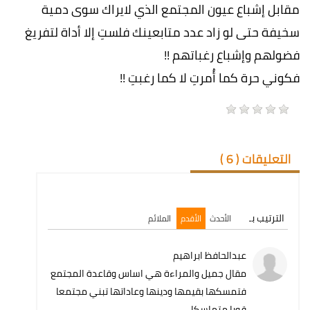
مقابل إشباع عيون المجتمع الذي لايراك سوى دمية
سخيفة حتى لو زاد عدد متابعينك فلستِ إلا أداة لتفريغ
فضولهم وإشباع رغباتهم !!
فكوني حرة كما أُمرتِ لا كما رغبتِ !!
التعليقات (
6
)
الترتيب بـ
الأحدث
الأقدم
الملائم
عبدالحافظ ابراهيم
مقال جميل والمراءة هي اساس وقاعدة المجتمع
فتمسكها بقيمها ودينها وعاداتها تبني مجتمعا
قويا متماسكا