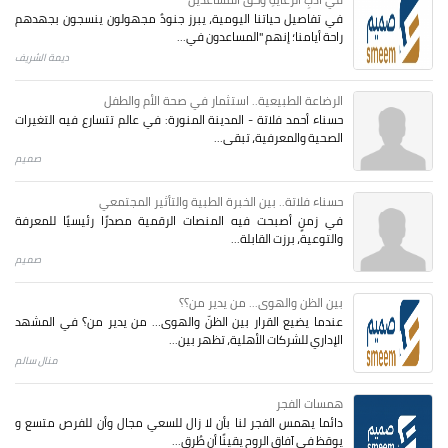
في تفاصيل حياتنا اليومية، يبرز جنودٌ مجهولون ينسجون بجهدهم
راحة أيامنا؛ إنهم "المساعدون في...
ديمة الشريف
الرضاعة الطبيعية.. استثمار في صحة الأم والطفل
حسناء أحمد فلاتة - المدينة المنورة: في عالم تتسارع فيه التغيرات
الصحية والمعرفية، تبقى...
صميم
حسناء فلاتة.. بين الخبرة الطبية والتأثير المجتمعي
في زمنٍ أصبحت فيه المنصات الرقمية مصدرًا رئيسيًا للمعرفة
والتوعية، برزت القابلة...
صميم
بين الظن والهوى... من يدير من؟؟
عندما يضيع القرار بين الظنّ والهوى… من يدير من؟ في المشهد
الإداري للشركات الأهلية، تظهر بين...
منال سالم
همسات الفجر
دائما يهمس الفجر لنا بأن لا زال للسعي مجال وأن للفرص متسع و
يوقظ في آفاق الروح يقينًا أن طُرق...