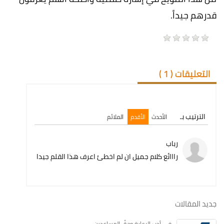
قدرهم جيداً.
التعليقات (
1
)
الترتيب بـ
الأحدث
الأقدم
الملائم
رباب
رااائع كلام جميل ان لم اخطئ اعرف هذا القلم جيدا
جديد المقالات
في أدبِ الرعايةِ وحقِّ المساعدين