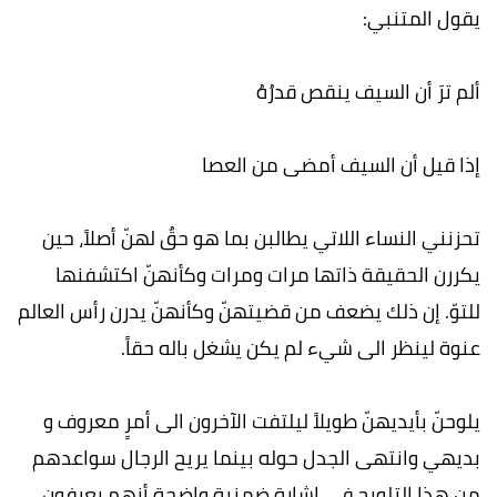
يقول المتنبي:
ألم ترَ أن السيف ينقص قدرُهُ
إذا قيل أن السيف أمضى من العصا
تحزنني النساء اللاتي يطالبن بما هو حقٌ لهنّ أصلاً، حين
يكررن الحقيقة ذاتها مرات ومرات وكأنهنّ اكتشفنها
للتوّ. إن ذلك يضعف من قضيتهنّ وكأنهنّ يدرن رأس العالم
عنوة لينظر الى شيء لم يكن يشغل باله حقاً.
يلوحنّ بأيديهنّ طويلاً ليلتفت الآخرون الى أمرٍ معروف و
بديهي وانتهى الجدل حوله بينما يريح الرجال سواعدهم
من هذا التلويح في إشارة ضمنية واضحة أنهم يعرفون