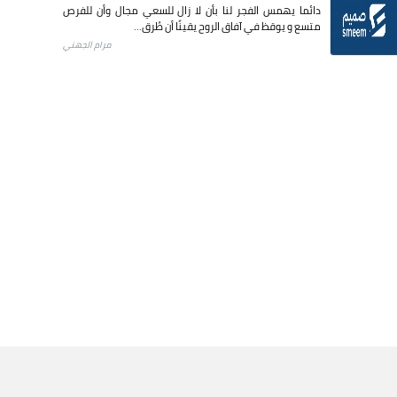
دائما يهمس الفجر لنا بأن لا زال للسعي مجال وأن للفرص
متسع و يوقظ في آفاق الروح يقينًا أن طُرق...
مرام الجهني