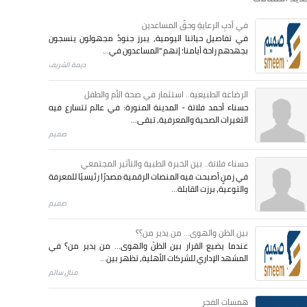
في أدبِ الرعايةِ وحقِّ المساعدين
في تفاصيل حياتنا اليومية، يبرز جنودٌ مجهولون ينسجون
بجهدهم راحة أيامنا؛ إنهم "المساعدون في...
ديمة الشريف
الرضاعة الطبيعية.. استثمار في صحة الأم والطفل
حسناء أحمد فلاتة - المدينة المنورة: في عالم تتسارع فيه
التغيرات الصحية والمعرفية، تبقى...
صميم
حسناء فلاتة.. بين الخبرة الطبية والتأثير المجتمعي
في زمنٍ أصبحت فيه المنصات الرقمية مصدرًا رئيسيًا للمعرفة
والتوعية، برزت القابلة...
صميم
بين الظن والهوى... من يدير من؟؟
عندما يضيع القرار بين الظنّ والهوى… من يدير من؟ في
المشهد الإداري للشركات الأهلية، تظهر بين...
منال سالم
همسات الفجر