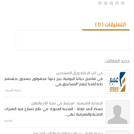
التعليقات (
0
)
جديد المقالات
في أدبِ الرعايةِ وحقِّ المساعدين
في تفاصيل حياتنا اليومية، يبرز جنودٌ مجهولون ينسجون بجهدهم
راحة أيامنا؛ إنهم "المساعدون في...
ديمة الشريف
الرضاعة الطبيعية.. استثمار في صحة الأم والطفل
حسناء أحمد فلاتة - المدينة المنورة: في عالم تتسارع فيه التغيرات
الصحية والمعرفية، تبقى...
صميم
حسناء فلاتة.. بين الخبرة الطبية والتأثير المجتمعي