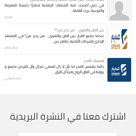
في زمنٍ أصبحت فيه المنصات الرقمية مصدرًا رئيسيًا للمعرفة
والتوعية، برزت القابلة...
صميم
بين الظن والهوى... من يدير من؟؟
عندما يضيع القرار بين الظنّ والهوى… من يدير من؟ في المشهد
الإداري للشركات الأهلية، تظهر بين...
منال سالم
همسات الفجر
دائما يهمس الفجر لنا بأن لا زال للسعي مجال وأن للفرص متسع و
يوقظ في آفاق الروح يقينًا أن طُرق...
مرام الجهني
اشترك معنا في النشرة البريدية