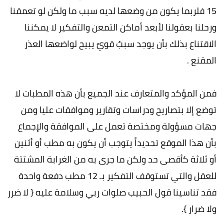
15 فلربما يكون من وضعها لديه سبب ما ولكن لو تعمقنا
ورحلنا بعقولنا لأبعد أماكن التمعن والتفكير لا يمكننا
الاقتناع بذلك بأن يوجد سببٌ قويٌ يبيح لواضعها العذر
المقنع .
فمن المؤكد والمتعارف عند الجميع بأن هذه المطبات لا
توضع إلا بتصاريح ودراسات وتقارير وموافقات عليا ومن
جهات مسؤولة ومختصة تعمل على الموافقة والإجماع
بأن هذا الموقع تحديداً يتوجب أن يكون به مطب أو أثنين
أو ثلاثة كأقصى حد ولكن ما جرى به من الغرابة المشتتة
للعقل والتي تستوقف التفكير بـ 12 مطب دفعة واحدة
فقد تناسينا قول الحبيب صلوات ربي وسلامة عليه { لا ضرر
ولا ضرار }.