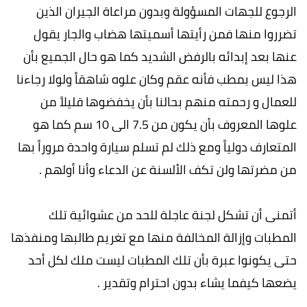
الرجوع للجهات المسؤولة وبدون مراعاة الجيران الذين
تضرروا منها فمن رأيتها أسميتها هضاب والجار يقول
عنها بعد إبدائه بالرفض الشديد كما هو حال الجميع بأن
هذا ليس بمطب فأنه عقم وكان علوه شاهقاً ولولا رجاءنا
للعمال و رحمته منهم بحالنا بأن يخفضوها قليلاً من
علوها المعروف بأن يكون من 7.5 الى 10 سم كما هو
المتعارف دولياً ومع ذلك لم تسلم سيارة واحدة مروراً بها
من مضرتها ولن تكف الألسنة عن الدعاء وأنا أولهم .
أتمنى أن تشكل لجنة عاجلة للحد من عشوائية تلك
المطبات وإزالة المخالفة منها مع تغريم طالبها ومنفذها
حتى يكونوا عبرة بأن تلك المطبات ليست ملك لكل أحد
يضعها كيفما يشاء بدون احترام وتقدير .