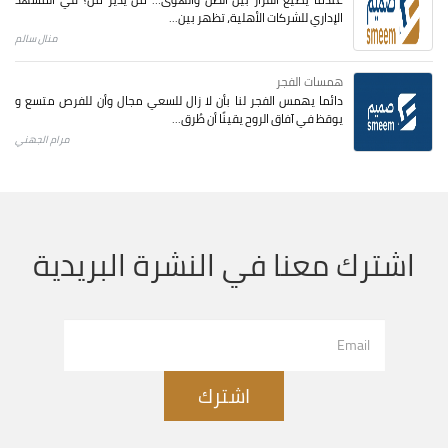
الإداري للشركات الأهلية، تظهر بين...
منال سالم
همسات الفجر
دائما يهمس الفجر لنا بأن لا زال للسعي مجال وأن للفرص متسع و
يوقظ في آفاق الروح يقينًا أن طُرق...
مرام الجهني
اشترك معنا في النشرة البريدية
اشترك