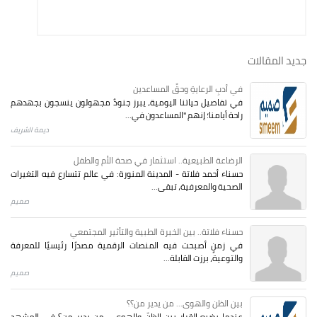
جديد المقالات
في أدبِ الرعايةِ وحقِّ المساعدين
في تفاصيل حياتنا اليومية، يبرز جنودٌ مجهولون ينسجون بجهدهم
راحة أيامنا؛ إنهم "المساعدون في...
ديمة الشريف
الرضاعة الطبيعية.. استثمار في صحة الأم والطفل
حسناء أحمد فلاتة - المدينة المنورة: في عالم تتسارع فيه التغيرات
الصحية والمعرفية، تبقى...
صميم
حسناء فلاتة.. بين الخبرة الطبية والتأثير المجتمعي
في زمنٍ أصبحت فيه المنصات الرقمية مصدرًا رئيسيًا للمعرفة
والتوعية، برزت القابلة...
صميم
بين الظن والهوى... من يدير من؟؟
عندما يضيع القرار بين الظنّ والهوى… من يدير من؟ في المشهد