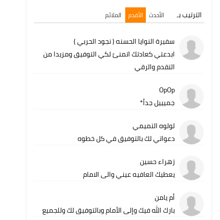
الترتيب بـ
الأحدث
الأقدم
الملائم
سفيرة النوايا الحسنه ( نجود الحربي )
ابدعتي كعادتك اتمنىً لكي التوفيق ومزيدا من
التقدم والرقي
OpOp
جميييل جداً*
لولوه التميمي
دعواتي لك بالتوفيق في كل خطوه
زهراء حسين
يعطيك العافيه عيني والى الامام
أم يامن
بارك الله فيك وإلى الأمام وبالتوفيق لك وللجميع