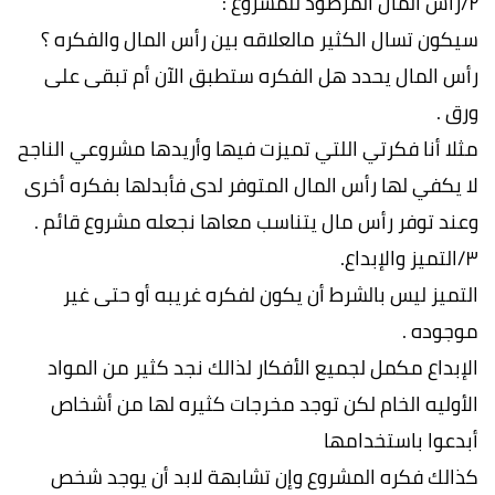
٢/رأس المال المرصود للمشروع :
سيكون تسال الكثير مالعلاقه بين رأس المال والفكره ؟
رأس المال يحدد هل الفكره ستطبق الآن أم تبقى على
ورق .
مثلا أنا فكرتي اللتي تميزت فيها وأريدها مشروعي الناجح
لا يكفي لها رأس المال المتوفر لدى فأبدلها بفكره أخرى
وعند توفر رأس مال يتناسب معاها نجعله مشروع قائم .
٣/التميز والإبداع.
التميز ليس بالشرط أن يكون لفكره غريبه أو حتى غير
موجوده .
الإبداع مكمل لجميع الأفكار لذالك نجد كثير من المواد
الأوليه الخام لكن توجد مخرجات كثيره لها من أشخاص
أبدعوا باستخدامها
كذالك فكره المشروع وإن تشابهة لابد أن يوجد شخص