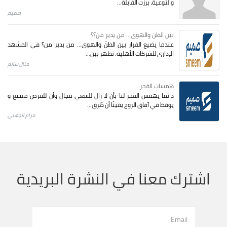
والتوعية، برزت القابلة...
صميم
بين الظن والهوى... من يدير من؟؟
عندما يضيع القرار بين الظنّ والهوى… من يدير من؟ في المشهد
الإداري للشركات الأهلية، تظهر بين...
منال سالم
همسات الفجر
دائما يهمس الفجر لنا بأن لا زال للسعي مجال وأن للفرص متسع و
يوقظ في آفاق الروح يقينًا أن طُرق...
مرام الجهني
اشترك معنا في النشرة البريدية