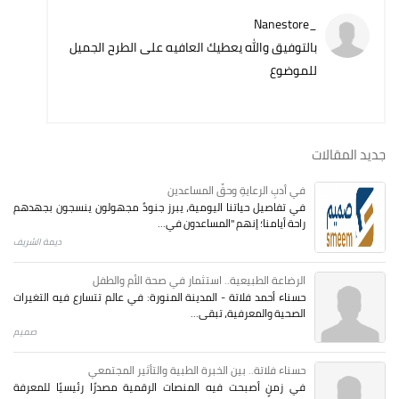
_Nanestore
بالتوفيق والله يعطيك العافيه على الطرح الجميل
للموضوع
جديد المقالات
في أدبِ الرعايةِ وحقِّ المساعدين
في تفاصيل حياتنا اليومية، يبرز جنودٌ مجهولون ينسجون بجهدهم
راحة أيامنا؛ إنهم "المساعدون في...
ديمة الشريف
الرضاعة الطبيعية.. استثمار في صحة الأم والطفل
حسناء أحمد فلاتة - المدينة المنورة: في عالم تتسارع فيه التغيرات
الصحية والمعرفية، تبقى...
صميم
حسناء فلاتة.. بين الخبرة الطبية والتأثير المجتمعي
في زمنٍ أصبحت فيه المنصات الرقمية مصدرًا رئيسيًا للمعرفة