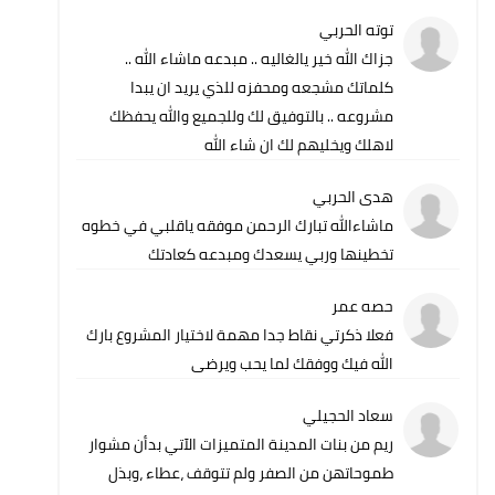
توته الحربي
جزاك الله خير يالغاليه .. مبدعه ماشاء الله ..
كلماتك مشجعه ومحفزه للذي يريد ان يبدا
مشروعه .. بالتوفيق لك وللجميع والله يحفظك
لاهلك ويخليهم لك ان شاء الله
هدى الحربي
ماشاءالله تبارك الرحمن موفقه ياقلبي في خطوه
تخطينها وربي يسعدك ومبدعه كعادتك
حصه عمر
فعلا ذكرتي نقاط جدا مهمة لاختيار المشروع بارك
الله فيك ووفقك لما يحب ويرضى
سعاد الحجيلي
ريم من بنات المدينة المتميزات الآتي بدأن مشوار
طموحاتهن من الصفر ولم تتوقف ،عطاء ،وبذل