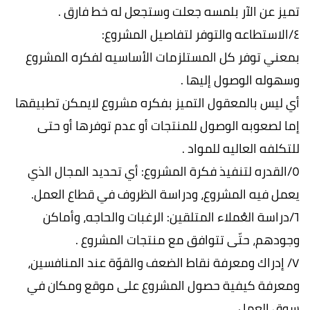
تميز عن الآر بلمسه جعلت وستجعل له خط فارق .
٤/الاستطاعه والتوفر لتفاصيل المشروع:
بمعني توفر كل المستلزمات الأساسيه لفكره المشروع
وسهوله الوصول إليها .
أي ليس بالمعقول التميز بفكره مشروع لايمكن تطبيقها
إما لصعوبه الوصول للمنتجات أو عدم توفرها أو حتى
للتكلفه العاليه للمواد .
٥/القدره لتنفيذ فكرة المشروع: أي تحديد المجال الذي
يعمل فيه المشروع، ودراسة الظروف في قطاع العمل.
٦/دراسة العُملاء المتلقين: الرغبات والحاجه، وأماكن
وجودهم، حتّى تتوافق مع منتجات المشروع .
٧/ إدراك ومعرفة نقاط الضعف والقوّة عند المنافسين،
ومعرفة كيفية حصول المشروع على موقع ومكان في
سوق العمل .