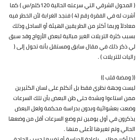
( المحول الشرقي التي سرعته الحالية 120كلم/س ) كما
أشرت له في الفقرة رقم (4 ) فنجد الغرابة لأن الخطر فيه
معادلاً وربما أكثر من الطريقين الهيئة أو الساحل وذلك
بسبب كثرة التريلات الغير مبالية لبعض الأرواح وقد سبق
لي ذكر ذلك في مقال سابق ومستقل بأنه تحول إلى (
راليات للتريلات ) .
(( ومضة قلب ))
ليست وجهة نظري فقط بل أتكلم على لسان الكثيرين
ممن استاءوا وبشدة حتى ظن البعض بأن تلك السرعات
وضعت بعشوائية وبدون بدراسة محكمة ولعل البعض
يذكرون في أول يومين تم وضع السرعات أقل من وضعها
الحالي وتم تغيرها لأعلى منها .
لذا أكرر مطلبي بإعادة الدراسة أو تغيرها حسب الحاجة