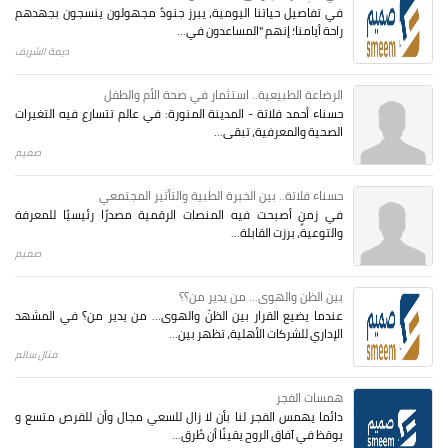
في تفاصيل حياتنا اليومية، يبرز جنودٌ مجهولون ينسجون بجهدهم
راحة أيامنا؛ إنهم "المساعدون في...
ديمة الشريف
الرضاعة الطبيعية.. استثمار في صحة الأم والطفل
حسناء أحمد فلاتة - المدينة المنورة: في عالم تتسارع فيه التغيرات
الصحية والمعرفية، تبقى...
صميم
حسناء فلاتة.. بين الخبرة الطبية والتأثير المجتمعي
في زمنٍ أصبحت فيه المنصات الرقمية مصدرًا رئيسيًا للمعرفة
والتوعية، برزت القابلة...
صميم
بين الظن والهوى... من يدير من؟؟
عندما يضيع القرار بين الظنّ والهوى… من يدير من؟ في المشهد
الإداري للشركات الأهلية، تظهر بين...
منال سالم
همسات الفجر
دائما يهمس الفجر لنا بأن لا زال للسعي مجال وأن للفرص متسع و
يوقظ في آفاق الروح يقينًا أن طُرق...