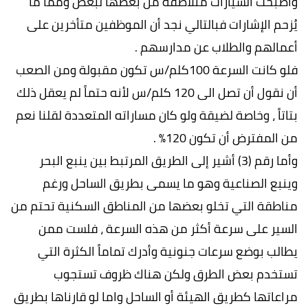
وأصبحت السيارات متلاصقة من بعضها لبعض ومما ما
يُزحم الإشارات فبالتالي نجد أن الموظفين متأخرين على
أعمالهم والطلاب عن مدارسهم .
فلو كانت السرعة 100كلم/س تكون مقبولة ومن الصعب
أن نقول أن تصل الى 120 كلم/س لأنه حتماً لم يعقل ذلك
بتاتاً ، وخاصة لضيقة ولو كان مساراته المتعددة لقلنا نعم
من المفترض أن تكون 120% .
وأما رقم (3) أشير إلى الطريق المرتبط بين ينبع البحر
وينبع الصناعية وهو ما يسمى بطريق الساحل ورغم
مناطقة التي تخلو بعضها من المناطق السكنية تحتم من
السير على سرعة أكثر من هذه السرعة ، فلست ممن
يطالب بوضع سرعات جنونية وأدرك تماماً الكثرة التي
تستخدم بعض الطرق ولكن هناك ظروف تستجوب
مراعاتها كطريق الهيئة أو الساحل واما لو قارناها بطريق