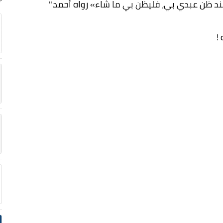
عند ظن عبدي بي، فليظن بي ما شاء» رواه أحمد."
!