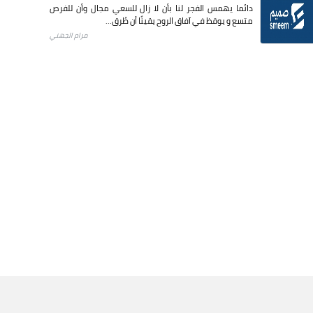
دائما يهمس الفجر لنا بأن لا زال للسعي مجال وأن للفرص
متسع و يوقظ في آفاق الروح يقينًا أن طُرق...
مرام الجهني