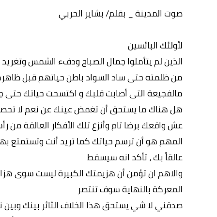
صوت المدينة _ بقلم/ بشاير الحربي
لأولئك البائسين
الذين لم يتأملوا جمال الصباح ودفء الشمس وتغريد ال
من ظلمته حتى ساد السواد باطن حياتهم قبل ظاهره
مالفجيعة التى أصابت قلبك و اكتسحت حياتك حتى ج
هل هناك ما يستحق أن تغمض عينك عن نعم لا تحصى لأ
عش واقعك برضا تام وأنزع تلك الأفكار العالقة من رأ
المهم هو أن ترسم حياتك كما تريد أنت وتستمتع به
عالقاً بك ، تأكد انه سيسقط
والاهم ان تؤمن أن هزيمتك الكبيرة ليست سوى هزائ
المعركة بالنهاية سوف تنتصر
صدقني لا شي يستحق هذا الخلاف الثائر بينك وبين