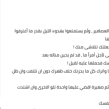
عصافير ، ولَم يستمتعوا بهدوء الليل بقدر ما أغترفوا
ا
علتك تتلاشى منك !
جل أمراً ما ، قد لم يحين مناله بعد
سك فحملها عليه ثقيل !
ا واترك كل ما يحزنك خلف ظهرك دون ان تلتفت وان ظل
م صغيرة اقضي عليها واحدة تلو الاخرى وان اشتدت
 نفسك
ج