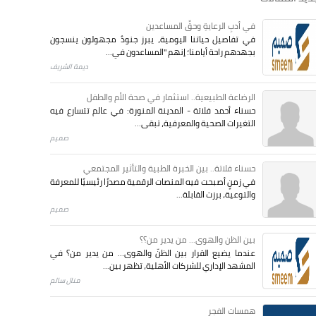
في أدبِ الرعايةِ وحقِّ المساعدين
في تفاصيل حياتنا اليومية، يبرز جنودٌ مجهولون ينسجون
بجهدهم راحة أيامنا؛ إنهم "المساعدون في...
ديمة الشريف
الرضاعة الطبيعية.. استثمار في صحة الأم والطفل
حسناء أحمد فلاتة - المدينة المنورة: في عالم تتسارع فيه
التغيرات الصحية والمعرفية، تبقى...
صميم
حسناء فلاتة.. بين الخبرة الطبية والتأثير المجتمعي
في زمنٍ أصبحت فيه المنصات الرقمية مصدرًا رئيسيًا للمعرفة
والتوعية، برزت القابلة...
صميم
بين الظن والهوى... من يدير من؟؟
عندما يضيع القرار بين الظنّ والهوى… من يدير من؟ في
المشهد الإداري للشركات الأهلية، تظهر بين...
منال سالم
همسات الفجر