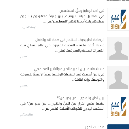
في أدبِ الرعايةِ وحقِّ المساعدين
في تفاصيل حياتنا اليومية، يبرز جنودٌ مجهولون ينسجون
بجهدهم راحة أيامنا؛ إنهم "المساعدون في...
ديمة الشريف
الرضاعة الطبيعية.. استثمار في صحة الأم والطفل
حسناء أحمد فلاتة - المدينة المنورة: في عالم تتسارع فيه
التغيرات الصحية والمعرفية، تبقى...
صميم
حسناء فلاتة.. بين الخبرة الطبية والتأثير المجتمعي
في زمنٍ أصبحت فيه المنصات الرقمية مصدرًا رئيسيًا للمعرفة
والتوعية، برزت القابلة...
صميم
بين الظن والهوى... من يدير من؟؟
عندما يضيع القرار بين الظنّ والهوى… من يدير من؟ في
المشهد الإداري للشركات الأهلية، تظهر بين...
منال سالم
همسات الفجر