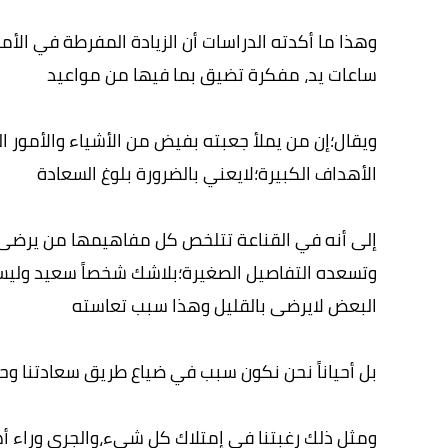
وهذا ما أكدته الدراسات أن الزيادة المفرطة في الأ
ساعات يد، مفكرة تضيق بما فيها من مواعيد
ويقال؛إن من يملأ جعبته بفيض من الأشياء والأمور الض
الأهداف الكبيرة؛لايعني بالضرورة بلوغ السعادة
إلى أنه في القناعة تتلخص كل مفاهيمها من يرضى 
وتسعده التفاصيل الصغيرة؛بلاشك شخصاً سعيد وليس
البعض لايرضى بالقليل وهذا سبب تعاسته
بل أحياناً نحن نكون سبب في ضياع طريق سعادتنا وح
ومثل ذلك رغبتنا في إمتلاك كل شيء،والجري وراء أه