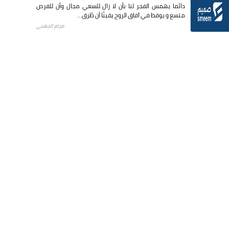
دائما يهمس الفجر لنا بأن لا زال للسعي مجال وأن للفرص
متسع و يوقظ في آفاق الروح يقينًا أن طُرق...
مرام الجهني