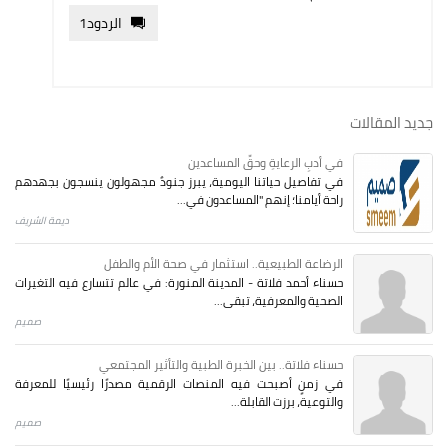
الردود
1
جديد المقالات
في أدبِ الرعايةِ وحقِّ المساعدين
في تفاصيل حياتنا اليومية، يبرز جنودٌ مجهولون ينسجون بجهدهم
راحة أيامنا؛ إنهم "المساعدون في...
ديمة الشريف
الرضاعة الطبيعية.. استثمار في صحة الأم والطفل
حسناء أحمد فلاتة - المدينة المنورة: في عالم تتسارع فيه التغيرات
الصحية والمعرفية، تبقى...
صميم
حسناء فلاتة.. بين الخبرة الطبية والتأثير المجتمعي
في زمنٍ أصبحت فيه المنصات الرقمية مصدرًا رئيسيًا للمعرفة
والتوعية، برزت القابلة...
صميم