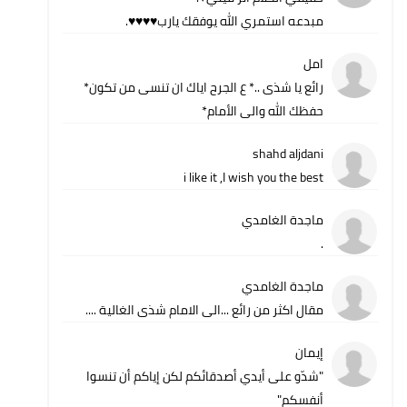
مبدعه استمري الله يوفقك يارب♥️♥️♥️♥️.
امل
رائع يا شذى ..* ع الجرح اياك ان تنسى من تكون*
حفظك الله والى الأمام*
shahd aljdani
i like it ,I wish you the best
ماجدة الغامدي
.
ماجدة الغامدي
مقال اكثر من رائع ...الى الامام شذى الغالية ....
إيمان
"شدّو على أيدي أصدقائكم لكن إياكم أن تنسوا
أنفسكم"