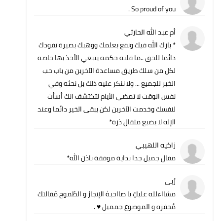
So proud of you .
أم عبد الله الحارثي
* بارك الله فيك ونفع بعلمك ووهبك بصيرة تقودك
دائما للحق ..ما قلته حكمة ينبغي الأخذ بها خاصة
لكل من سلك طريق مساعدة الآخرين من باب حب
الخير للجميع ... ولا ننكر عليه ذلك بل نحثه وفي
نفس الوقت لا تمضي الأيام لتكتشف انك أسأت
لنفسك وخدمت الآخرين لكن يبقى الخير دائما وعند
الإله لا يضيع مثقال ذرة*
زاكيه اللهيبي
مقال جميل جدا بداية موفقة باذن الله*
رُبى
مشااءلله عليكِ يا صااحبهٰ الإنجاز و الطُموح مَقالتك
مُحفزه و الموضوع جمميل ♥️ .