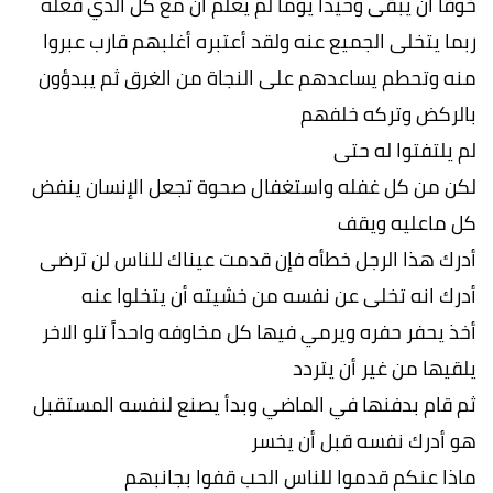
خوفاً أن يبقى وحيداً يوماً لم يعلم أن مع كل الذي فعله
ربما يتخلى الجميع عنه ولقد أعتبره أغلبهم قارب عبروا
منه وتحطم يساعدهم على النجاة من الغرق ثم يبدؤون
بالركض وتركه خلفهم
لم يلتفتوا له حتى
لكن من كل غفله واستغفال صحوة تجعل الإنسان ينفض
كل ماعليه ويقف
أدرك هذا الرجل خطأه فإن قدمت عيناك للناس لن ترضى
أدرك انه تخلى عن نفسه من خشيته أن يتخلوا عنه
أخذ يحفر حفره ويرمي فيها كل مخاوفه واحداً تلو الاخر
يلقيها من غير أن يتردد
ثم قام بدفنها في الماضي وبدأ يصنع لنفسه المستقبل
هو أدرك نفسه قبل أن يخسر
ماذا عنكم قدموا للناس الحب قفوا بجانبهم