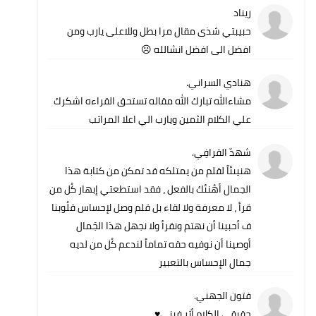
ريناد
حبيبتي شذى مقال مرا بطل وللاعلى يارب ومن
افضل الى افضل انشالله ☹️
هنادي السراني.
مشاءالله تبارك الله مقاله تستحق القراءه اشكرك
علي الكلام الثمين ويارب الي اعلا المراتب
شهدّ القرافِي.
هنيىئاً لقلم من يمتلكه قد تمكن من كتابة هذا
الجمال أهُنئك بالفعل ، فقد استطعتي إبهار كُل من
قرأ ، لا معرفة ولا لقاء بل قلم وصل لإحساس قلُوبنا
ف أحبينا أن نهتم ونقرأ ولا نجهل هذا الجَمال
أوصينا أن نوفيه حقه تماماً لندعم كُل من لديه
جمال الإحساس بالتعبير
فتون الجهني.
حقيقي الكلام أثر فيني♥️.