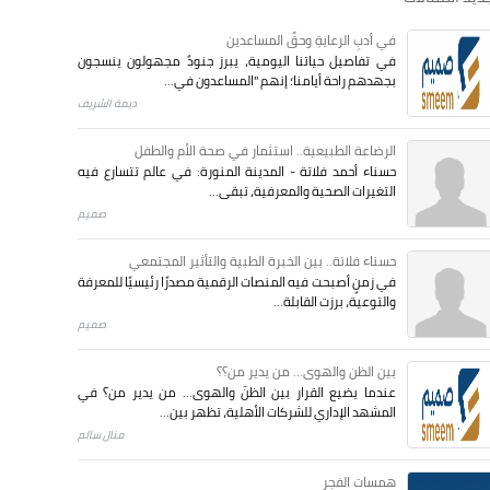
في أدبِ الرعايةِ وحقِّ المساعدين
في تفاصيل حياتنا اليومية، يبرز جنودٌ مجهولون ينسجون
بجهدهم راحة أيامنا؛ إنهم "المساعدون في...
ديمة الشريف
الرضاعة الطبيعية.. استثمار في صحة الأم والطفل
حسناء أحمد فلاتة - المدينة المنورة: في عالم تتسارع فيه
التغيرات الصحية والمعرفية، تبقى...
صميم
حسناء فلاتة.. بين الخبرة الطبية والتأثير المجتمعي
في زمنٍ أصبحت فيه المنصات الرقمية مصدرًا رئيسيًا للمعرفة
والتوعية، برزت القابلة...
صميم
بين الظن والهوى... من يدير من؟؟
عندما يضيع القرار بين الظنّ والهوى… من يدير من؟ في
المشهد الإداري للشركات الأهلية، تظهر بين...
منال سالم
همسات الفجر