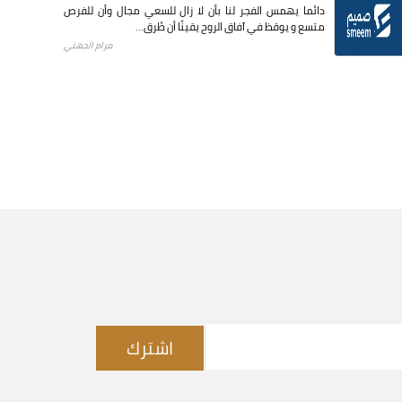
دائما يهمس الفجر لنا بأن لا زال للسعي مجال وأن للفرص
متسع و يوقظ في آفاق الروح يقينًا أن طُرق...
مرام الجهني
اشترك