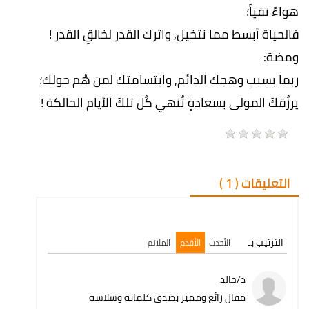
هواءً نقياً؛
فالحياة أبسط مما نتخيل, واترك القدر لخالقِ القدر !
ومضة:
ربما بسببِ وهجك الدائم, وابتسامتك لمن هُم حولك؛
يرزُقكَ المولى بسعادةٍ تُنهي كُل تلكَ الأيام الحالكة !
التعليقات (
1
)
الترتيب بـ
الأحدث
الأقدم
الملائم
د/خالد
مقال رائع ومميز بصدق كلماته وسلاسة