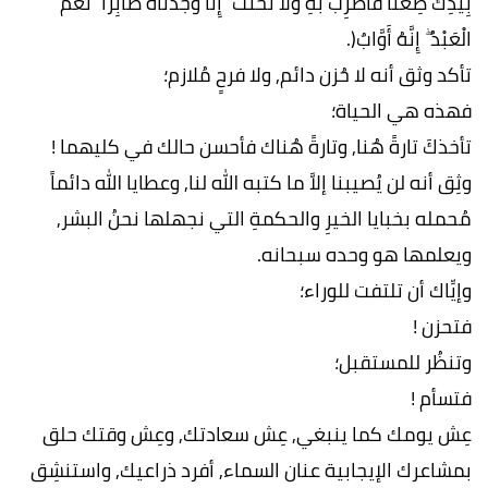
بِيَدِكَ ضِغْثًا فَاضْرِب بِّهِ وَلَا تَحْنَثْ ۗ إِنَّا وَجَدْنَاهُ صَابِرًا ۚ نِّعْمَ
الْعَبْدُ ۖ إِنَّهُ أَوَّابٌ(.
تأكد وثق أنه لا حُزن دائم, ولا فرحٍ مُلازم؛
فهذه هي الحياة؛
تأخذكَ تارةً هُنا, وتارةً هُناك فأحسن حالك في كليهما !
وثِق أنه لن يُصيبنا إلاَّ ما كتبه الله لنا, وعطايا الله دائماً
مُحمله بخبايا الخيرِ والحكمةِ التي نجهلها نحنُ البشر,
ويعلمها هو وحده سبحانه.
وإيِّاك أن تلتفت للوراء؛
فتحزن !
وتنظُر للمستقبل؛
فتسأم !
عِش يومك كما ينبغي, عِش سعادتك, وعِش وقتك حلق
بمشاعرك الإيجابية عنان السماء, أفرد ذراعيك, واستنشِق