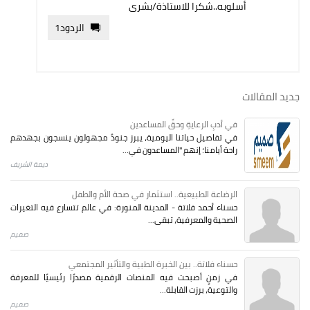
أسلوبه..شكرا للاستاذة/بشرى
الردود
1
جديد المقالات
في أدبِ الرعايةِ وحقِّ المساعدين
في تفاصيل حياتنا اليومية، يبرز جنودٌ مجهولون ينسجون بجهدهم
راحة أيامنا؛ إنهم "المساعدون في...
ديمة الشريف
الرضاعة الطبيعية.. استثمار في صحة الأم والطفل
حسناء أحمد فلاتة - المدينة المنورة: في عالم تتسارع فيه التغيرات
الصحية والمعرفية، تبقى...
صميم
حسناء فلاتة.. بين الخبرة الطبية والتأثير المجتمعي
في زمنٍ أصبحت فيه المنصات الرقمية مصدرًا رئيسيًا للمعرفة
والتوعية، برزت القابلة...
صميم