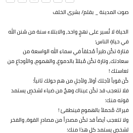
صوت المدينة _ بقلم/ بشرى الخلف
الحياة لا تُسير على نهجٍ واحد, والابتلاء سنة من سُنن الله
في حياةِ الناس؛
فتارة تكُن طيراً مُحلقاً في سماءِ الله الواسعة من
سعادتك, وتارة تكُن مُبللاً بالدموعِ, والهمومِ, والأوجاعِ من
تعاستك !
كُن قوياً لأجلك أولاً, ولأجلِ من هم حولك ثانياً؛
فلا تتعجب قد تكُن عيناك وهجٌ من ضياء لشخصٍ يستمد
قوته منك؛
فيراكَ مُحملاً بالهمومِ فينطفئ !
ولا تتعجب أيضاً قد تكُن مصدراً من مصادرِ القوة, والفخر
لشخصٍ يستمد كل هذا منك؛