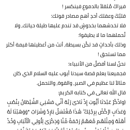
فيراكَ مُثقلاً بالدموعِ فينكسر !
قلبُكَ وعقلك أحدِ أهمِ مصادر قوتك؛
فلا تخدشهما بخدوشٍ قد تندم عليها طيلة حياتك, ولا
تُحملهما ما لا يطيقوا؛
وذلك بأحداثٍ قد تكُن بسيطة, أنتَ من أعطيتها قيمة أكثر
مما تستحق !
نحنُ لسنا أفضلُ من الأنبياء؛
فجميعنا يعلم قصة سيدنا أيوب عليه السلام الذي كان
مثالاً لنا عظيم في الصبر, والقوة, والتحمل.
قال الله تعالى في كتابه الكريم:
(واذْكُرْ عَبْدَنَا أَيُّوبَ إِذْ نَادَىٰ رَبَّهُ أَنِّي مَسَّنِيَ الشَّيْطَانُ بِنُصْبٍ
وَعَذَابٍ ارْكُضْ بِرِجْلِكَ ۖ هَٰذَا مُغْتَسَلٌ بَارِدٌ وَشَرَابٌ *وَوَهَبْنَا لَهُ
أَهْلَهُ وَمِثْلَهُم مَّعَهُمْ رَحْمَةً مِّنَّا وَذِكْرَىٰ لِأُولِي الْأَلْبَابِ وَخُذْ