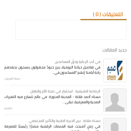
التعليقات (
0
)
جديد المقالات
في أدبِ الرعايةِ وحقِّ المساعدين
في تفاصيل حياتنا اليومية، يبرز جنودٌ مجهولون ينسجون بجهدهم
راحة أيامنا؛ إنهم "المساعدون في...
ديمة الشريف
الرضاعة الطبيعية.. استثمار في صحة الأم والطفل
حسناء أحمد فلاتة - المدينة المنورة: في عالم تتسارع فيه التغيرات
الصحية والمعرفية، تبقى...
صميم
حسناء فلاتة.. بين الخبرة الطبية والتأثير المجتمعي
في زمنٍ أصبحت فيه المنصات الرقمية مصدرًا رئيسيًا للمعرفة