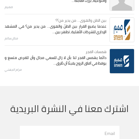
والتوعية، برزت القابلة...
صميم
بين الظن والهوى... من يدير من؟؟
عندما يضيع القرار بين الظنّ والهوى… من يدير من؟ في المشهد
الإداري للشركات الأهلية، تظهر بين...
منال سالم
همسات الفجر
دائما يهمس الفجر لنا بأن لا زال للسعي مجال وأن للفرص متسع و
يوقظ في آفاق الروح يقينًا أن طُرق...
مرام الجهني
اشترك معنا في النشرة البريدية