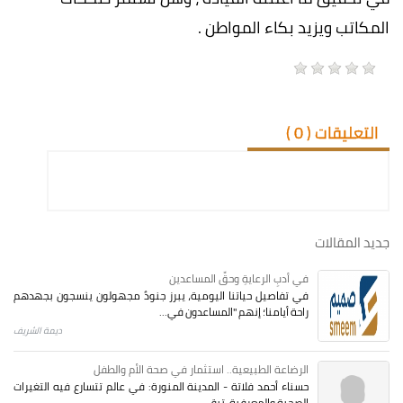
المكاتب ويزيد بكاء المواطن .
التعليقات (
0
)
جديد المقالات
في أدبِ الرعايةِ وحقِّ المساعدين
في تفاصيل حياتنا اليومية، يبرز جنودٌ مجهولون ينسجون بجهدهم
راحة أيامنا؛ إنهم "المساعدون في...
ديمة الشريف
الرضاعة الطبيعية.. استثمار في صحة الأم والطفل
حسناء أحمد فلاتة - المدينة المنورة: في عالم تتسارع فيه التغيرات
الصحية والمعرفية، تبقى...