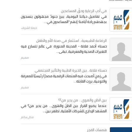
في أدبِ الرعايةِ وحقِّ المساعدين
في تفاصيل حياتنا اليومية، يبرز جنودٌ مجهولون ينسجون
بجهدهم راحة أيامنا؛ إنهم "المساعدون في...
ديمة الشريف
الرضاعة الطبيعية.. استثمار في صحة الأم والطفل
حسناء أحمد فلاتة - المدينة المنورة: في عالم تتسارع فيه
التغيرات الصحية والمعرفية، تبقى...
صميم
حسناء فلاتة.. بين الخبرة الطبية والتأثير المجتمعي
في زمنٍ أصبحت فيه المنصات الرقمية مصدرًا رئيسيًا للمعرفة
والتوعية، برزت القابلة...
صميم
بين الظن والهوى... من يدير من؟؟
عندما يضيع القرار بين الظنّ والهوى… من يدير من؟ في
المشهد الإداري للشركات الأهلية، تظهر بين...
منال سالم
همسات الفجر