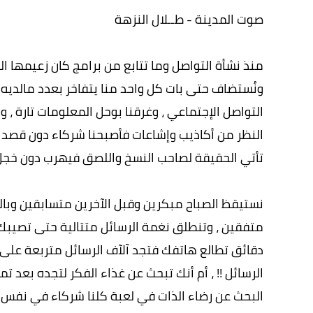
صوت المدينة - طــلال النزهة
منذ نشأة التواصل وما تتابع من برامج كان زعيمها الو
ونُستضاف حتى بات كل واحد منا يتفاخر بعدد مالديه
التواصل الإجتماعي ، وغرقنا بوحل المعلومات تارة ،
النظر من أكاذيب وإشاعات فأصبحنا شركاء دون قصد أن
تأتي الحقيقة لصاحب النسخ واللصق فيهرب دون خجل ول
نستيقظ الصباح مبكرين وقبل الآخرين متسابقين وبال
متفقين ، وتنطلق نغمة الرسائل متتالية حتى تصيبك
دقائق تطالع هاتفك فتجد آلآف الرسائل متربعة على
الرسائل !! ، أم أنك تبحث عن غذاء الفكر لتجده بعد 
البحث عن رضاء الذات في لعبة كلنا شركاء في نفس ال