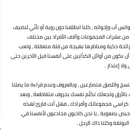
اتس أب وإخواته ، كلنا انطلقنا دون روية أو تأنّي لنضيف
 من عشرات المجموعات وآلاف الأفراد بين مختلف
 ورائحة ذكية ومناظرها بهيجة من قلة متعقلة ، وتعب
 نكون من أوائل الكذّابين على أنفسنا قبل الآخرين حتى
ا إعتذار .
نسخ واللصق متصارعين ، وبالعزوف وعدم قراءة ما يصلنا
 بالأرق وتجعلك تكلّم نفسك بحروف متقاطعة ، وبعد
 كراسي مجموعاتك وأفرادك ، فهل أنت قارئ لهذه
تمحيص بصعوبة ، يا نحن كاذبون مخادعون لأنفسنا في
بوتقة وكلنا ذاك الرجل .
ج