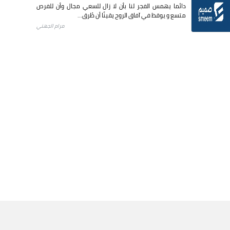
دائما يهمس الفجر لنا بأن لا زال للسعي مجال وأن للفرص
متسع و يوقظ في آفاق الروح يقينًا أن طُرق...
مرام الجهني