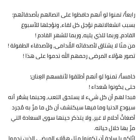
رابعاً/ تمنوا لو أنهم حافظوا على اتصالهم بأصدقائهم؛
بسبب انشغالاتهم نؤجل كل لقاء, ونؤجلها للأسبوع
القادم, وربما للذي يليه, وربما للشهرِ القادم !
من منّا لا يشتاق لأصدقائه القُدامى, ولأصدقاء الطفولة !
تصور هؤلاء المرضى رحمهم الله ندموا على هذا !
خامساً/ تمنوا لو أنهم أطلقوا لأنفسهم العِنان؛
حتى يكونوا سُعداء !
فبدا لهم أن كل شيء لا يستحق التعب, وحينما يشعُر أنه
سيودع الدنيا وما فيها سيكتشف أن كل ما مرَّ به مُجرد
أضغاثُ أحلام لا غير, ولا يتذكر حينها سوى السعادة التي
مرَّ بها خلال حياته.
إيَّاكم يا سادة أن تكونوا مثل هؤلاء المرضى الذين ندموا