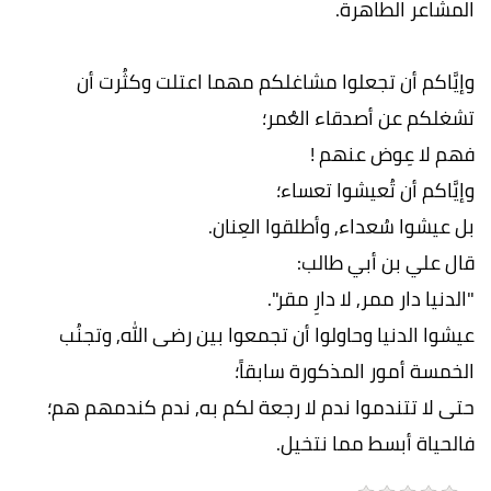
المشاعر الطاهرة.
وإيَّاكم أن تجعلوا مشاغلكم مهما اعتلت وكثُرت أن
تشغلكم عن أصدقاء العُمر؛
فهم لا عِوض عنهم !
وإيَّاكم أن تُعيشوا تعساء؛
بل عيشوا سُعداء, وأطلقوا العِنان.
قال علي بن أبي طالب:
"الدنيا دار ممر, لا دارِ مقر".
عيشوا الدنيا وحاولوا أن تجمعوا بين رضى الله, وتجنُب
الخمسة أمور المذكورة سابقاً؛
حتى لا تتندموا ندم لا رجعة لكم به, ندم كندمهم هم؛
فالحياة أبسط مما نتخيل.