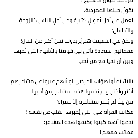
تقولُ حينها الممرضة:
نعمل من أجل أموالٍ كثيرة ومن أجلِ الناس كالزوجةِ,
والأطفال؛
ولكن في الحقيقة هم يُريدوننا نحن أكثر من المال؛
فمفاتيح السعادة تأتي بين قيامنا بالأشياء التي نُحبها,
وبين أن نحيا مع من نُحب.
ثالثاً/ تمنَّوا هؤلاء المرضى لو أنهم عبروا عن مشاعرهم
أكثر وأكثر, ولم يُخفوا هذه المشاعر لِمن أحبوا !
مَن مِنَّا لم يُخبر بمشاعره إلاَّ للمرآه؛
فكانت المرآه هي التي يُخبرها القلب عن نفسه !
ندموا أنهم كبتوا وكتموا هذه المشاعر؛
فماتت معهم !