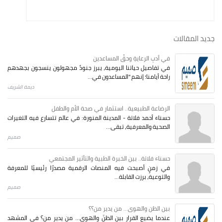
جديد المقالات
في أدبِ الرعايةِ وحقِّ المساعدين
في تفاصيل حياتنا اليومية، يبرز جنودٌ مجهولون ينسجون بجهدهم
راحة أيامنا؛ إنهم "المساعدون في...
ديمة الشريف
الرضاعة الطبيعية.. استثمار في صحة الأم والطفل
حسناء أحمد فلاتة - المدينة المنورة: في عالم تتسارع فيه التغيرات
الصحية والمعرفية، تبقى...
صميم
حسناء فلاتة.. بين الخبرة الطبية والتأثير المجتمعي
في زمنٍ أصبحت فيه المنصات الرقمية مصدرًا رئيسيًا للمعرفة
والتوعية، برزت القابلة...
صميم
بين الظن والهوى... من يدير من؟؟
عندما يضيع القرار بين الظنّ والهوى… من يدير من؟ في المشهد