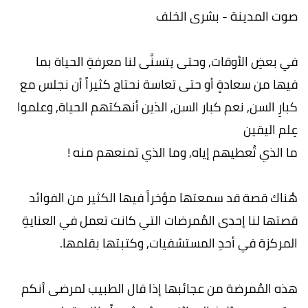
صوت المدينة - بشرى الخلف
في بعضِ الأوقات, وحتى يتسنَّى لنا معرفةِ الحياة بما
فيها من سعادةٍ أو حتى تعاسة نحتاج كثيراً أن نجلس مع
كبارِ السن, نعم كبار السن, الذين أنهكتهم الحياة, وعلموا
عِلم اليقين
ما الذي تُعطيهم إياه, وما الذي تمنعهم منه !
هُناك قصة قد سمعتها مؤخراً فيها الكثير من الفوائد
قصتها لنا إحدى المُمرضات التي كانت تعمل في العنايةِ
المركزة في أحدِ المستشفيات, وكتبتها بقلمها.
هذه المُمرضة من عجائبها إذا قال الطبيب لمرضى أنكم