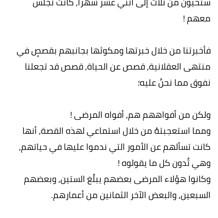
ستحيون من ثلاث إلى اثني عشر شهراً, كانت تجلس
معهم !
فأخبرتنا من خلال خبرتها ومكوثها بجانبهم بقصصٍ في
منتهى العقلانية, قصص عن الحياة, قصص قد تجعلنا
نفوق مما نحنُ عليه؛
ولكن من أفواههم هم, أفواه المرضى !
ومما استعجبتهُ من خلال استماعي لهذه القصة, أنها
كانت تسألهم عن الأمور التي ندموا عليها في حياتهم,
وهي تُدون كل ما يقولوه !
وكانوا هؤلاء المرضى بعضهم يبلُغ الستين, وبعضهم
السبعين, والبعض الآخر الثمانين من أعمارهم.