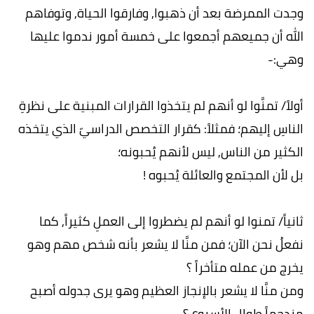
وجدت الممرضة بعد أن ذهبوا, وفارقوا الحياة, وتوفاهم
الله أن جميعهم أجمعوا على خمسة أمور ندموا عليها
وهي:-
أولاً/ تمنَّوا لو أنهم لم يتخذوا القرارات المبنية على نظرةِ
الناسِ إليهم؛ فمثلاً: كقرار التخصص الدراسيّ الذي يتخذه
الكثير من الناس, ليس لأنهم يُحبونه؛
بل لأن المجتمع والعائلة يُحبوه !
ثانياً/ تمنوا لو أنهم لم يضطروا إلى العملِ كثيراً, كما
نفعلُ نحن الآن؛ فمن منَّا لا يشعر بأنه شخص مهم وهو
يخرج من عمله متأخراً ؟
ومن منَّا لا يشعر بالإنجاز العظيم وهو يرى جدوله أصبح
مزدحماً طوال الأسبوع ؟