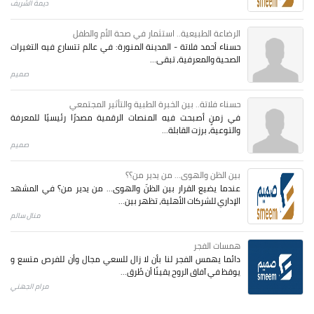
ديمة الشريف
الرضاعة الطبيعية.. استثمار في صحة الأم والطفل
حسناء أحمد فلاتة - المدينة المنورة: في عالم تتسارع فيه التغيرات
الصحية والمعرفية، تبقى...
صميم
حسناء فلاتة.. بين الخبرة الطبية والتأثير المجتمعي
في زمنٍ أصبحت فيه المنصات الرقمية مصدرًا رئيسيًا للمعرفة
والتوعية، برزت القابلة...
صميم
بين الظن والهوى... من يدير من؟؟
عندما يضيع القرار بين الظنّ والهوى… من يدير من؟ في المشهد
الإداري للشركات الأهلية، تظهر بين...
منال سالم
همسات الفجر
دائما يهمس الفجر لنا بأن لا زال للسعي مجال وأن للفرص متسع و
يوقظ في آفاق الروح يقينًا أن طُرق...
مرام الجهني