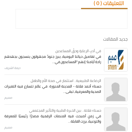
التعليقات (
0
)
جديد المقالات
في أدبِ الرعايةِ وحقِّ المساعدين
في تفاصيل حياتنا اليومية، يبرز جنودٌ مجهولون ينسجون بجهدهم
راحة أيامنا؛ إنهم "المساعدون في...
ديمة الشريف
الرضاعة الطبيعية.. استثمار في صحة الأم والطفل
حسناء أحمد فلاتة - المدينة المنورة: في عالم تتسارع فيه التغيرات
الصحية والمعرفية، تبقى...
صميم
حسناء فلاتة.. بين الخبرة الطبية والتأثير المجتمعي
في زمنٍ أصبحت فيه المنصات الرقمية مصدرًا رئيسيًا للمعرفة
والتوعية، برزت القابلة...
صميم