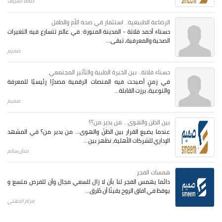
ديمة الشريف
الرضاعة الطبيعية.. استثمار في صحة الأم والطفل
حسناء أحمد فلاتة - المدينة المنورة: في عالم تتسارع فيه التغيرات
الصحية والمعرفية، تبقى...
صميم
حسناء فلاتة.. بين الخبرة الطبية والتأثير المجتمعي
في زمنٍ أصبحت فيه المنصات الرقمية مصدرًا رئيسيًا للمعرفة
والتوعية، برزت القابلة...
صميم
بين الظن والهوى... من يدير من؟؟
عندما يضيع القرار بين الظنّ والهوى… من يدير من؟ في المشهد
الإداري للشركات الأهلية، تظهر بين...
منال سالم
همسات الفجر
دائما يهمس الفجر لنا بأن لا زال للسعي مجال وأن للفرص متسع و
يوقظ في آفاق الروح يقينًا أن طُرق...
مرام الجهني