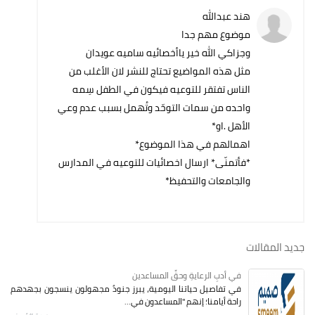
هند عبدالله
موضوع مهم جدا
وجزاكي الله خير ياأخصائيه ساميه عويدان
مثل هذه المواضيع تحتاج للنشر لان الأغلب من
الناس تفتقر للتوعيه فيكون في الطفل سِمه
واحده من سمات التوحّد وتُهمل بسبب عدم وعي
الأهل .او*
اهمالهم في هذا الموضوع*
*فأتمنّى* ارسال اخصائيات للتوعيه في المدارس
والجامعات والتحفيظ*
جديد المقالات
في أدبِ الرعايةِ وحقِّ المساعدين
في تفاصيل حياتنا اليومية، يبرز جنودٌ مجهولون ينسجون بجهدهم
راحة أيامنا؛ إنهم "المساعدون في...