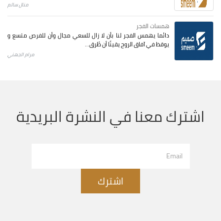
منال سالم
همسات الفجر
دائما يهمس الفجر لنا بأن لا زال للسعي مجال وأن للفرص متسع و
يوقظ في آفاق الروح يقينًا أن طُرق...
مرام الجهني
اشترك معنا في النشرة البريدية
اشترك