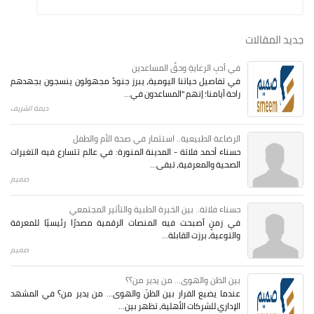
جديد المقالات
في أدبِ الرعايةِ وحقِّ المساعدين
في تفاصيل حياتنا اليومية، يبرز جنودٌ مجهولون ينسجون بجهدهم
راحة أيامنا؛ إنهم "المساعدون في...
ديمة الشريف
الرضاعة الطبيعية.. استثمار في صحة الأم والطفل
حسناء أحمد فلاتة - المدينة المنورة: في عالم تتسارع فيه التغيرات
الصحية والمعرفية، تبقى...
صميم
حسناء فلاتة.. بين الخبرة الطبية والتأثير المجتمعي
في زمنٍ أصبحت فيه المنصات الرقمية مصدرًا رئيسيًا للمعرفة
والتوعية، برزت القابلة...
صميم
بين الظن والهوى... من يدير من؟؟
عندما يضيع القرار بين الظنّ والهوى… من يدير من؟ في المشهد
الإداري للشركات الأهلية، تظهر بين...