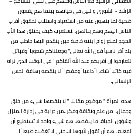
العقلاني الرشيد مع الناس وحثهم على تبني التسامح –
الرُشد - الشورى واللين في حياتهم بينما هم يقعون
ضحية لما ينهون عنه من استعباد واستلاب لحقوق أقرب
الناس اليهم وهم بناتهن...نستغرب كيف يختلق هذا الأب
الحجج لمنع زواج ابنته خاصة حين يتقدم اليها خاطب من
بلد آخر ناسياً قول الله تعالى" وجعلناكم شعوبا ً وقبائل
لتعارفوا إن أقربكم عند الله أتقاكم " في الوقت الذي نراه
فيه كاتبا ً شاعرا ً داعيا ً ومفكرا ً لا ينقصه رهافة الحس
الإنساني.
هذه المرأة " موضوع مقالنا " لا ينقصها شيء من خلق
وجمال.. من علم وثقافة وفكر..من دراية في إدارة المنزل
وشؤون الحياة..ما ينقصها هو شيء واحد لا تستطيع أن
تفعله ، هو أن تقول لأبوها لا..حتى لا تغضبه طبعا ً !