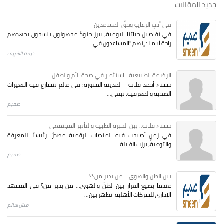
جديد المقالات
في أدبِ الرعايةِ وحقِّ المساعدين
في تفاصيل حياتنا اليومية، يبرز جنودٌ مجهولون ينسجون بجهدهم
راحة أيامنا؛ إنهم "المساعدون في...
ديمة الشريف
الرضاعة الطبيعية.. استثمار في صحة الأم والطفل
حسناء أحمد فلاتة - المدينة المنورة: في عالم تتسارع فيه التغيرات
الصحية والمعرفية، تبقى...
صميم
حسناء فلاتة.. بين الخبرة الطبية والتأثير المجتمعي
في زمنٍ أصبحت فيه المنصات الرقمية مصدرًا رئيسيًا للمعرفة
والتوعية، برزت القابلة...
صميم
بين الظن والهوى... من يدير من؟؟
عندما يضيع القرار بين الظنّ والهوى… من يدير من؟ في المشهد
الإداري للشركات الأهلية، تظهر بين...
منال سالم