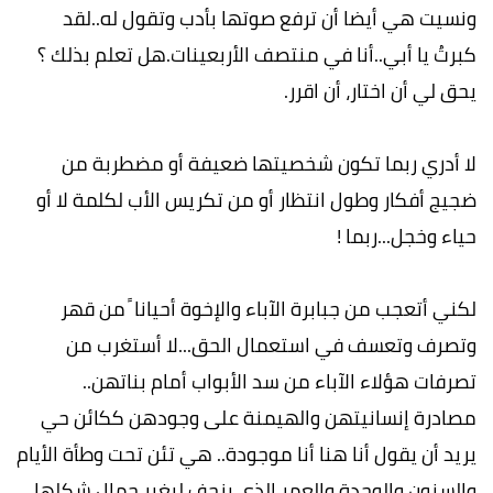
ونسيت هي أيضا أن ترفع صوتها بأدب وتقول له..لقد
كبرتُ يا أبي..أنا في منتصف الأربعينات.هل تعلم بذلك ؟
يحق لي أن اختار، أن اقرر.
لا أدري ربما تكون شخصيتها ضعيفة أو مضطربة من
ضجيج أفكار وطول انتظار أو من تكريس الأب لكلمة لا أو
حياء وخجل...ربما !
لكني أتعجب من جبابرة الآباء والإخوة أحيانا ً من قهر
وتصرف وتعسف في استعمال الحق...لا أستغرب من
تصرفات هؤلاء الآباء من سد الأبواب أمام بناتهن..
مصادرة إنسانيتهن والهيمنة على وجودهن ككائن حي
يريد أن يقول أنا هنا أنا موجودة.. هي تئن تحت وطأة الأيام
والسنون والوحدة والعمر الذي يزحف ليغير جمال شكلها