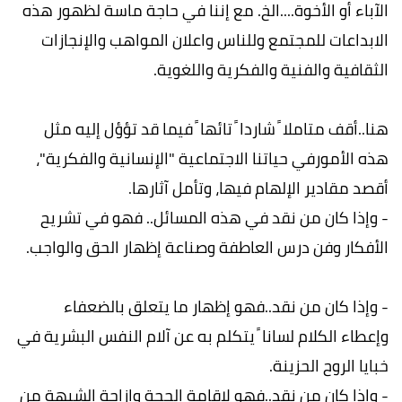
الآباء أو الأخوة....الخ. مع إننا في حاجة ماسة لظهور هذه
الابداعات للمجتمع وللناس واعلان المواهب والإنجازات
الثقافية والفنية والفكرية واللغوية.
هنا..أقف متاملا ً شاردا ً تائها ً فيما قد تؤؤل إليه مثل
هذه الأمورفي حياتنا الاجتماعية "الإنسانية والفكرية"،
أقصد مقادير الإلهام فيها، وتأمل آثارها.
- وإذا كان من نقد في هذه المسائل.. فهو في تشريح
الأفكار وفن درس العاطفة وصناعة إظهار الحق والواجب.
- وإذا كان من نقد..فهو إظهار ما يتعلق بالضعفاء
وإعطاء الكلام لسانا ً يتكلم به عن آلام النفس البشرية في
خبايا الروح الحزينة.
- وإذا كان من نقد..فهو لإقامة الحجة وإزاحة الشبهة من