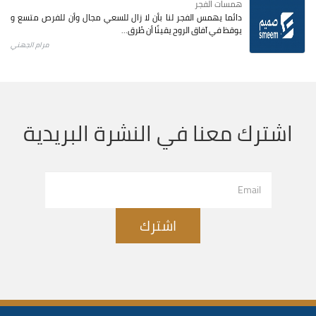
همسات الفجر
دائما يهمس الفجر لنا بأن لا زال للسعي مجال وأن للفرص متسع و
يوقظ في آفاق الروح يقينًا أن طُرق...
مرام الجهني
اشترك معنا في النشرة البريدية
اشترك