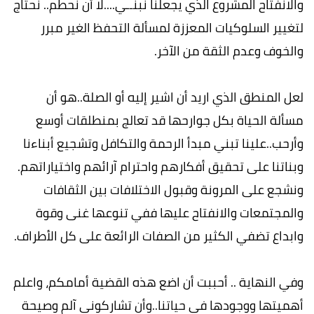
والانفتاح المشروع الذي يجعلنا نبنــي....لا أن نحطم.. نحتاج
لتغيير السلوكيات المعززة لمسألة التحفظ الغير مبرر
والخوف وعدم الثقة من الآخر.
لعل المنطق الذي اريد أن اشير إليه أو الصلة..هو أن
مسألة الحياة بكل جوارحها قد تعالج بمنطلقات أوسع
وأرحب..علينا تبني مبدأ الرحمة والتكافل وتشجيع أبناءنا
وبناتنا على تحقيق أفكارهم واحترام آرائهم واختياراتهم.
ونشجع على المرونة وقبول الاختلافات بين الثقافات
والمجتمعات والانفتاح عليها ففي تنوعها غنى وقوة
وابداع تضفي الكثير من الصفات الرائعة على كل الأطراف.
وفي النهاية .. أحببت أن اضع هذه القضية أمامكم، واعلم
أهميتها ووجودها في حياتنا..وأن تشاركوني آلم وصيحة