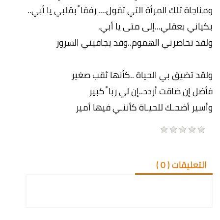
ومناجاة تلك المرأة التي تقول.... رفقا ً بقلبي يا أبي..
بكياني بعقلي...إلى متى يا أبي.
ولقد تحاصرني الهموم..وقد يجافيني السرور
ولقد تضيق بي الحياة ..كأنها ثقب صغير
فأضل إن ضاقت أردد..إن لي ربا ً كبير
وأسير أضحـك للحيـاة كأننـي فيها أمير
التعليقات (
0
)