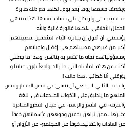
ويضعف جسمها يوما ًبعد يوم.. لكنها مع ذلك صابرة
محتسبة..حتى ولو كان على حساب نفسها..هذا منتهى
الجمال الأخلاقي....لكنها فاتورة غالية والله.
يؤسفني..أن أقول إن جبابرة الآباء المثقفين..مصيبتهم
أكبر من غيرهم، مصيبتهم هي إغفال واجباتهم
ومسؤولياتهم تجاه ما تشعر به بناتهن..وهذا ما جعلني
أكتب عن هذه المأساة التي ما زالت واقعاً يؤرق حياتنا و
يؤرقني أنا ككاتب.. هذا جانب !!
والجانب الثاني..لا ينبغي أن ننسى في نفس المسار ونفس
المنهج ما ينطبق على الأخوات المبدعات في اللغة
والحرف- في الشعر والرسم- في مجال الفكروالمبادرة
وغيرها.. ممن تراهن يخفين وجوههن وأسمائهن خوفاً
من العادات والتقاليد..خوفاً من المجتمع- من الأزواج أو