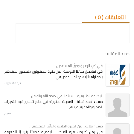
التعليقات (
0
)
جديد المقالات
في أدبِ الرعايةِ وحقِّ المساعدين
في تفاصيل حياتنا اليومية، يبرز جنودٌ مجهولون ينسجون بجهدهم
راحة أيامنا؛ إنهم "المساعدون في...
ديمة الشريف
الرضاعة الطبيعية.. استثمار في صحة الأم والطفل
حسناء أحمد فلاتة - المدينة المنورة: في عالم تتسارع فيه التغيرات
الصحية والمعرفية، تبقى...
صميم
حسناء فلاتة.. بين الخبرة الطبية والتأثير المجتمعي
في زمنٍ أصبحت فيه المنصات الرقمية مصدرًا رئيسيًا للمعرفة