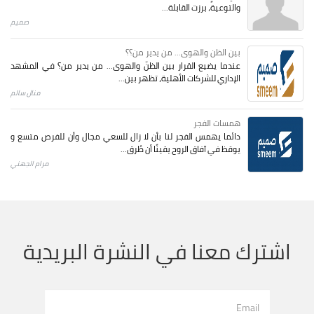
والتوعية، برزت القابلة...
صميم
بين الظن والهوى... من يدير من؟؟
عندما يضيع القرار بين الظنّ والهوى… من يدير من؟ في المشهد
الإداري للشركات الأهلية، تظهر بين...
منال سالم
همسات الفجر
دائما يهمس الفجر لنا بأن لا زال للسعي مجال وأن للفرص متسع و
يوقظ في آفاق الروح يقينًا أن طُرق...
مرام الجهني
اشترك معنا في النشرة البريدية