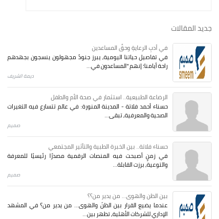
جديد المقالات
في أدبِ الرعايةِ وحقِّ المساعدين
في تفاصيل حياتنا اليومية، يبرز جنودٌ مجهولون ينسجون بجهدهم
راحة أيامنا؛ إنهم "المساعدون في...
ديمة الشريف
الرضاعة الطبيعية.. استثمار في صحة الأم والطفل
حسناء أحمد فلاتة - المدينة المنورة: في عالم تتسارع فيه التغيرات
الصحية والمعرفية، تبقى...
صميم
حسناء فلاتة.. بين الخبرة الطبية والتأثير المجتمعي
في زمنٍ أصبحت فيه المنصات الرقمية مصدرًا رئيسيًا للمعرفة
والتوعية، برزت القابلة...
صميم
بين الظن والهوى... من يدير من؟؟
عندما يضيع القرار بين الظنّ والهوى… من يدير من؟ في المشهد
الإداري للشركات الأهلية، تظهر بين...