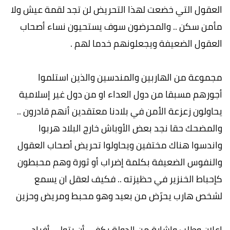
العقول التي خضعت لهذا التحريض لن تجد لقمة عيش ولا
مأمن سكن .. والمحرضون سوف يستحيون نساء أصحاب
العقول الضعيفة ويجعلونهم خدما لهم .
مجموعة من الهاربين والمندسين والذين استلموا
أجورهم مسبقا من دول العداء او من دول غير إسلامية
يحاولون زعزعة الأمن في بلادنا معتقدين أنهم قادرون ..
والمضحك حقا نجد بعض الأوباش خارج البلاد هربوا
واندسوا هناك مختفين ويحاولوا تحريض أصحاب العقول
والنفوس الضعيفة بكلمة إضراب أو ثورة وهم محبطون
كإحباط الخنزير في حظيزته .. فكيف لعقل ان يسمع
لشخص هارب يحرّض من بعيد وهو محبط ومريض وحزين
إعلان وطلب وإشارة من الدولة يكفي أن يتولى أفراد