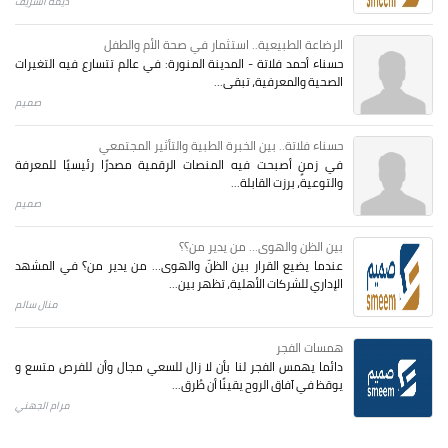
ديمة الشريف
الرضاعة الطبيعية.. استثمار في صحة الأم والطفل
حسناء أحمد فلاتة - المدينة المنورة: في عالم تتسارع فيه التغيرات
الصحية والمعرفية، تبقى...
صميم
حسناء فلاتة.. بين الخبرة الطبية والتأثير المجتمعي
في زمنٍ أصبحت فيه المنصات الرقمية مصدرًا رئيسيًا للمعرفة
والتوعية، برزت القابلة...
صميم
بين الظن والهوى... من يدير من؟؟
عندما يضيع القرار بين الظنّ والهوى… من يدير من؟ في المشهد
الإداري للشركات الأهلية، تظهر بين...
منال سالم
همسات الفجر
دائما يهمس الفجر لنا بأن لا زال للسعي مجال وأن للفرص متسع و
يوقظ في آفاق الروح يقينًا أن طُرق...
مرام الجهني