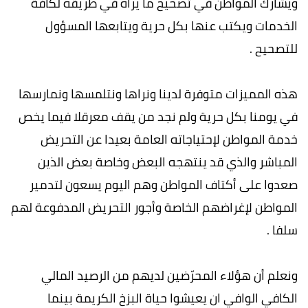
ويشارك المواطن في تصحيح ما يراه في طريقه لكافة
الخدمات ويكتب عنها بكل حرية ويتابعها المسؤول
للتصحيح .
هذه المميزات متوفرة لدينا ونراها ونتلمسها ونمارسها
في يومنا بكل حرية ولم نجد من يقف معرقلا فيما يخص
خدمة المواطن لإحتياجاته العامة بعيدا عن التحريض
المباشر والذي قد ينتهجه البعض وخاصة بعض الذين
صعدوا على أكتاف المواطن وهم اليوم يسعون لتدمير
المواطن لإغراضهم الخاصة وأجور التحريض المدفوعة لهم
سلفا .
ونعلم أن هؤلاء المحرّضين لديهم من الرصيد المالي
الكافي الوافي ان يعيشوا حياة البزخ الكريمة بينما