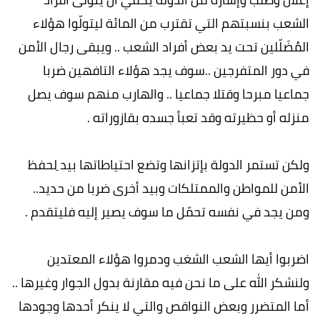
الشعب بنسبتهم التي تقترب من المائة ليتولّوا هؤلاء
المُضَلّلين تحت يد بعض أفراد الشعب .. ويبقى رجال الأمن
في دور المتفرجين ..سوف يجد هؤلاء التافهين ضربا
جماعيا مبرحا وقتلا جماعيا .. والهارب منهم سوف يصل
منزله أو حظيرته وقد تعبأ جسده بقازوراته .
ولكن تستمر الدولة بإتزانها وتضع احتياطاتها بيد ِلحفظ
الأمن للمواطن والممتلكات وبيد أخرى ضربا من حديد..
ومن يجد في نفسه تحمّل ما سوف يصير إليه فليتقدم .
اضربوا أيها الشعب الشغب ودمروا هؤلاء المعتدين
ولنشكر الله على ما نحن فيه مقارنة بدول الجوار وغيرها ..
أما المتضرر وبعض النواقص والتي لا ينكر أحدها وجودها