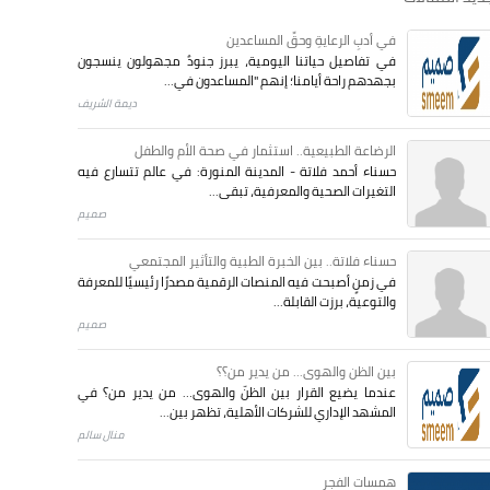
في أدبِ الرعايةِ وحقِّ المساعدين
في تفاصيل حياتنا اليومية، يبرز جنودٌ مجهولون ينسجون
بجهدهم راحة أيامنا؛ إنهم "المساعدون في...
ديمة الشريف
الرضاعة الطبيعية.. استثمار في صحة الأم والطفل
حسناء أحمد فلاتة - المدينة المنورة: في عالم تتسارع فيه
التغيرات الصحية والمعرفية، تبقى...
صميم
حسناء فلاتة.. بين الخبرة الطبية والتأثير المجتمعي
في زمنٍ أصبحت فيه المنصات الرقمية مصدرًا رئيسيًا للمعرفة
والتوعية، برزت القابلة...
صميم
بين الظن والهوى... من يدير من؟؟
عندما يضيع القرار بين الظنّ والهوى… من يدير من؟ في
المشهد الإداري للشركات الأهلية، تظهر بين...
منال سالم
همسات الفجر