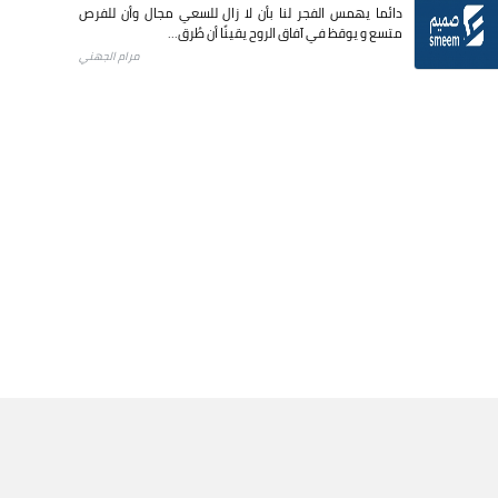
دائما يهمس الفجر لنا بأن لا زال للسعي مجال وأن للفرص
متسع و يوقظ في آفاق الروح يقينًا أن طُرق...
مرام الجهني