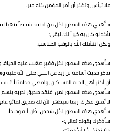
فلا تيأس, وتذكر أن أمر المؤمن كله خير.
سأُهدي هذه السطور لكل من افتقد شخصاً يتهيأ له أن
تأكد لو كان به خيراً لك؛ لبقى؛
ولكن انتشلك الله بالوقتِ المناسب.
سأُهدي هذه السطور لكل فقيرٍ صعُبت عليه الحياة, و
تذكر حديث أسامة بن زيد عن النبي صلى الله عليه وس
أن أكثر أهل الجنة المساكين, وامضي مطمئناً مُبتسما
سأُهدي هذه السطور لمن افتقد صديق لدربه يتسم بالإ
لا تُقلق فكرك, ربما سيظهر الآن لكَ صديق لمائةِ عام 
سأُهدي هذه السطور لكُل شخص يظُن أنه وحيداً:-
سأُذكرك بقوله تعالى:-
﴿ لَا تَحْزَنْ إِنَّ اللَّهَ مَعَنَا ۖ﴾.