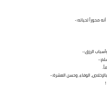
ه محوراً لحياته:-
أسباب الرزق:-
لم:-
ً.
خلاصِ, الوفاءِ, وحسن العشرة:-
!