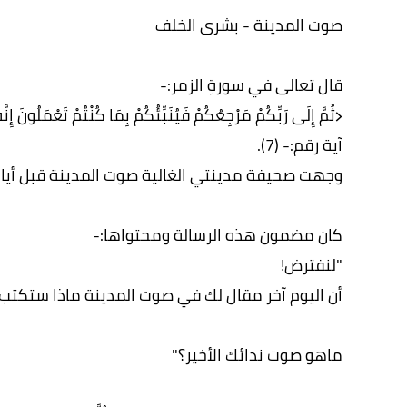
صوت المدينة - بشرى الخلف
قال تعالى في سورةِ الزمر:-
﴿ثُمَّ إِلَى رَبِّكُمْ مَرْجِعُكُمْ فَيُنَبِّئُكُمْ بِمَا كُنْتُمْ تَعْمَلُونَ إِنّ
آية رقم:- (7).
وجهت صحيفة مدينتي الغالية صوت المدينة قبل أيام قل
كان مضمون هذه الرسالة ومحتواها:-
"لنفترض!
أن اليوم آخر مقال لك في صوت المدينة ماذا ستكتب
ماهو صوت ندائك الأخير؟"