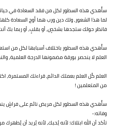
سأُهدي هذه السطور لكل من فقد السعادة في حياته
لما هذا الشعور, ولك دين ورب هما أَوج السعادة كلها؛
فانظر حولك ستجدها بشخصٍ, أو بقلبٍ, أو ربما بكَ أنت 
سأُهدي هذه السطور باختلاف أسبابها لكل من استعصى
العلم لا ينحصر بورقة مضمونها الدرجة العلمية, والنس
العلم كُل العلم بعملك الدائم, قراءتك المستمرة, اكت
من المتعلمين !
سأُهدي هذه السطور لكل مريض نائم على فراشٍ ينظُر 
وفاته:-
تأكد أن الله ابتلاك؛ لأنه يُحبك, لأنه يُريد أن يُطهر