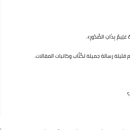
َهُ عَلِيمٌ بِذَاتِ الصُّدُورِ﴾.
يلة رسالة جميلة لكُتَّاب وكاتبات المقالات.
؟
ج