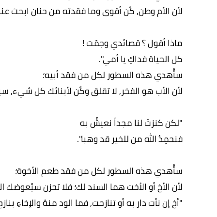
لأن الأم وطن, كُن أقوى وما فقدته من حنان ابحث عن
ماذا أقول ؟ قصائدي وجمَت !
كل الحياة فداكِ يا أمي".
سأُهدي هذه السطور لكل من فقد أبيه؛
لأن الأب هو الفخر, لا تقلق وكُن لأبنائك كل شيء, سيع
"لكن كنزتَ لنا مجداً نعيشُ به
فنحمِدُ الله من للخير قد وهبا".
سأُهدي هذه السطور لكل من فقد طعم الأخوة؛
لأن الأخ أو الأخت هما السند لك؛ فلا تحزن سيُعوضك الل
"أخ إن نأت دار به أو تنازحت, فما الود منهُ والإخاءِ بنازح"