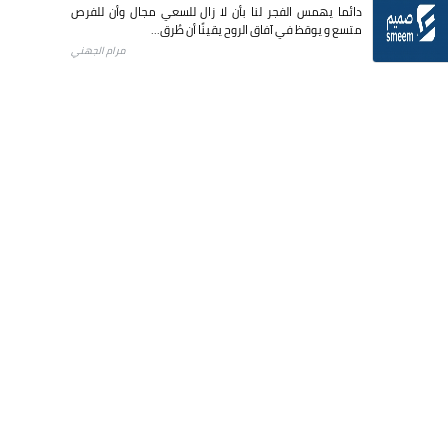
دائما يهمس الفجر لنا بأن لا زال للسعي مجال وأن للفرص
متسع و يوقظ في آفاق الروح يقينًا أن طُرق...
مرام الجهني