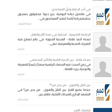
في أدبِ الرعايةِ وحقِّ المساعدين
في تفاصيل حياتنا اليومية، يبرز جنودٌ مجهولون ينسجون
بجهدهم راحة أيامنا؛ إنهم "المساعدون في...
ديمة الشريف
الرضاعة الطبيعية.. استثمار في صحة الأم والطفل
حسناء أحمد فلاتة - المدينة المنورة: في عالم تتسارع فيه
التغيرات الصحية والمعرفية، تبقى...
صميم
حسناء فلاتة.. بين الخبرة الطبية والتأثير المجتمعي
في زمنٍ أصبحت فيه المنصات الرقمية مصدرًا رئيسيًا للمعرفة
والتوعية، برزت القابلة...
صميم
بين الظن والهوى... من يدير من؟؟
عندما يضيع القرار بين الظنّ والهوى… من يدير من؟ في
المشهد الإداري للشركات الأهلية، تظهر بين...
منال سالم
همسات الفجر