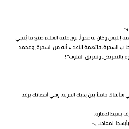
:-
ه إبليس وكان له عدواً, نوح عليه السلام صنع ما يُنجي
 حارب السحرة؛ فاتهمهُ الأعداء أنه من السحرة, ومحمد
وم بالتحريض, وتفريق القلوب" !
سألقاك حاملاً بين يديك الحرية, وفي أحضانك يرقد
طرف بسيط لدماره.
أبسطِ المعاصي:-