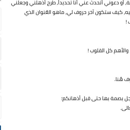
ة, أو دعوني أتحدث عني أنا تحديداً, طرح أذهلني وجعلني
اهيه, كيف ستكون آخر حروف لي, ماهو العُنوان الذي
!
والأهم كل القلوب !
 هُنا.
ل بصمة بها حتى قبل أذهانكم؛
الى.