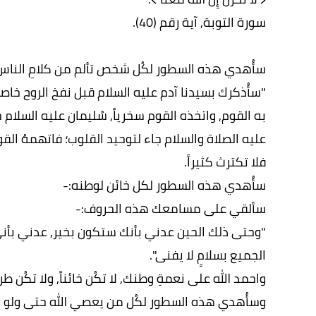
سورة التوبة, آية رقم (40).
سأُهدي هذه السطور لكُل شخص تألم من كلامِ الناس
"سأُذكرك بسيدنا آدم عليه السلام قبل نفخ الروح خاصم
به القوم, واتخذه القوم سخرياً, سُليمان عليه السلام
عليه الصلاة والسلام جاء لتوحيد القلوب؛ فاتهمهُ الق
فلا تكترث كثيراً.
سأُهدي هذه السطور لكل خائن لوطنه:-
سألقي على مسامعك هذه الحروف:-
"وحتى ذلك الحين عدني بأنك ستكون بخير, عدني بأني 
الجميع بسلامٍ لا يفنى".
واحمد الله على نعمةِ وطنك, لا تكُن خائناً, ولا تكُن 
وسأُهدي هذه السطور لكُل من يعصي الله حتى ولو ب