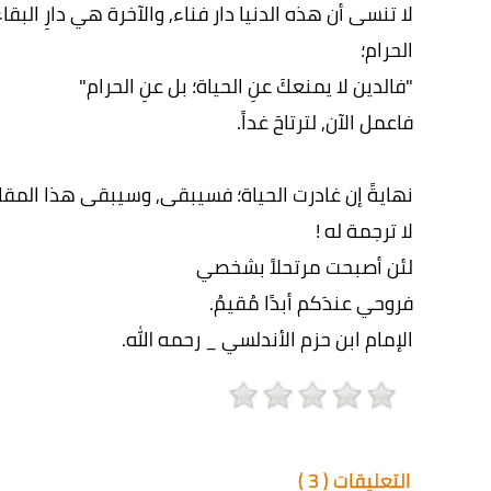
لا تنسى أن هذه الدنيا دار فناء, والآخرة هي دارِ البقا
الحرام؛
"فالدين لا يمنعكَ عنِ الحياة؛ بل عنِ الحرام"
فاعمل الآن, لترتاحَ غداً.
نهايةً إن غادرت الحياة؛ فسيبقى, وسيبقى هذا المقا
لا ترجمة له !
لئن أصبحت مرتحلاً بشخصي
فروحي عندَكم أبدًا مُقيمُ.
الإمام ابن حزم الأندلسي _ رحمه الله.
التعليقات (
3
)