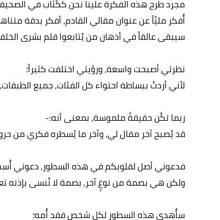
مجرد طرح هذه الفكرة علينا نحن ككُتَّاب في الصحيف
أُفكر مليَّاً عن عنوان مقالي القادم, أفكر بدقة متن
سيبقى عالقاً في أذهان من يُتابعوا قلم بشرى الخلف 
نظرتي أصبحت واسعة, ورؤيتي اختلفت كثيراً؛
لأني أردتُ ببساطة احتواء كل الفئات, جميع الطبقات, 
ربما تكُن حقيقةً ملموسة, بمعنى أنه:-
قد يُصبح آخر مقال لي, وآخر ما يُسطره فكري من حروف
فدعوني أصل لقلوبكم في هذه السطور, دعوني أُسج
ولكن هي بصمة من نوعٍ آخر, بصمة لا تُنسى بإذنه تع
سأُهدي هذه السطور لكل شخص فقد أُمه؛