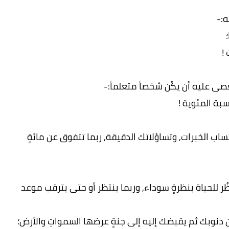
:-
!
 عليه أن يكُن شخصاً متعلماً:-
بة المئوية !
ساب الخبرات, وتساؤلاتك الدقيقة, ربما تتفوق عن مائةٍ
للحياة بنظرةٍ سوداء, وربما ينتظر أو حتى يترقب موعد
ك من ذنوبك ثم يقبضك إليه إلى جنةٍ عرضها السمواتِ والأرض؛