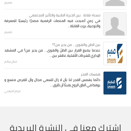
صميم
حسناء فلاتة.. بين الخبرة الطبية والتأثير المجتمعي
في زمنٍ أصبحت فيه المنصات الرقمية مصدرًا رئيسيًا للمعرفة
والتوعية، برزت القابلة...
صميم
بين الظن والهوى... من يدير من؟؟
عندما يضيع القرار بين الظنّ والهوى… من يدير من؟ في المشهد
الإداري للشركات الأهلية، تظهر بين...
منال سالم
همسات الفجر
دائما يهمس الفجر لنا بأن لا زال للسعي مجال وأن للفرص متسع و
يوقظ في آفاق الروح يقينًا أن طُرق...
مرام الجهني
اشترك معنا في النشرة البريدية