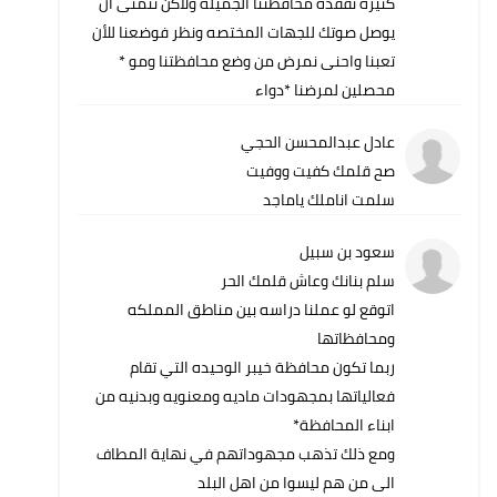
كثيره تفقده محافظتنا الجميله ولاكن نتمنى ان
يوصل صوتك للجهات المختصه ونظر فوضعنا للأن
تعبنا واحنى نمرض من وضع محافظتنا ومو *
محصلين لمرضنا *دواء
عادل عبدالمحسن الحجي
صح قلمك كفيت ووفيت
سلمت اناملك ياماجد
سعود بن سبيل
سلم بنانك وعاش قلمك الحر
اتوقع لو عملنا دراسه بين مناطق المملكه
ومحافظاتها
ربما تكون محافظة خيبر الوحيده التي تقام
فعالياتها بمجهودات ماديه ومعنويه وبدنيه من
ابناء المحافظة*
ومع ذلك تذهب مجهوداتهم في نهاية المطاف
الى من هم ليسوا من اهل البلد