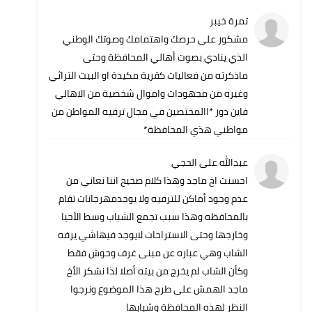
تمرة خيبر
مشكور على حرصك واهتمامك وصوتك الوطني
الذي ينادي بصوت أهالي المحافظة وحتى
ماذكرته من فعاليات كقرية مكيدة او البيت التراثي
وغيره من مجهودات واموال شخصية من الاهالي
فاين دور *االمختصين في مجال ترفيه المواطن من
مواطني هذي المحافظة*
عبدالله على الحجي
احسنت اخ ماجد وهذا كلام صحيح اننا نعاني من
عدم وجود أماكن للترفيه ولا يوجدمهرجانات تقام
بالمحافظه وهذا سبب تجمع الشباب وسط الأحيا
وخارجها وحتى الاستراحات لايوجد فيهاشي يرفه
الشاب وهي عباره عن مبنى غرف وحوش فقط
وكأن الشاب لم يخرج من بيته أصلا لذا نشكر الأخ
ماجد الهمش على طرح هذا الموضوع ونرجوا
النظر لهذه المحافظة وشبابها