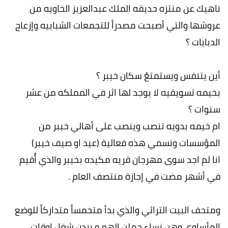
ناهيك عن منتزه حديقه الملك عبدالعزيز الخاويه من
عروشها والتي أصبحت مصدراً للتجمعات الشبابيه وإزعاج
الدبابات ؟
أين يتنفس ويستمتعُ سكان خيبر ؟
بخيمه تسويقيه لا يوجد لها اثر في المملكه من عشر
سنوات ؟
ام خيمه بدويه تنصب وينصب على أهالي خيبر من
المؤسسات ونسمي هذه فعالية (عيد او صيف خيبر)
انا لم اجد سوى مهرجان قريه مكيده بخيبر والذي أُقيم
في أشهر مضت في إجازة منتصف العام .
ومتحف البيت التراثي والذي بدأ متحمساً متداركاً للوضع
المأساوي وهن نساء حملن الهم و يردن شغل اوقات