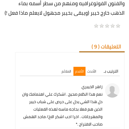
والفنون الفوتوغرافيه ومنهم من سطر أسمه بماء
الذهب خارج خيبر (ويبقى بخيبر مجهول لايعلم ماذا فعل !)
التعليقات (
9
)
الترتيب بـ
الأحدث
الأقدم
الملائم
زاهر الخيبري
نعم هذا الكلام صحيح . اشكرك علي اهتمامك وان
دل هذا الشي يدل على حرص على شباب خيبر
الذين هم فعلا بحاجه ماسه لهذه الفعليات
والمهرجانات . اخرا احب اشكر الاخ/ ماجد الهمش
صاحب الاقتراح .*