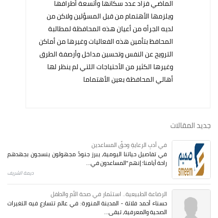
الماضي فزاد عدد سكانها وأتسعة أطرافها
ويلزمها الأهتمام من قبل المسؤلين ولاكن من
لديه الجرأه من أعيان هذه المحافظة لمطالبة
المحافظ بتأمين هذه الفعاليات وغيرها من أماكن
الترويح عن النفس وتحسين مداخل وأرصفة الطرق
وغيرها الكثير من الأحتياجات اللتي لم ينظر لها
أهالي المحافظة بعين الأهتماما
جديد المقالات
في أدبِ الرعايةِ وحقِّ المساعدين
في تفاصيل حياتنا اليومية، يبرز جنودٌ مجهولون ينسجون بجهدهم
راحة أيامنا؛ إنهم "المساعدون في...
ديمة الشريف
الرضاعة الطبيعية.. استثمار في صحة الأم والطفل
حسناء أحمد فلاتة - المدينة المنورة: في عالم تتسارع فيه التغيرات
الصحية والمعرفية، تبقى...