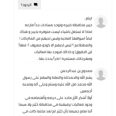
الردود
1
اريام .
خيبر محافظة كبيره وتوجد مساحات جداً فارغه
لماذا لا تستغل باشياء ليست متوفره بخيبر و هناك
ايضاً اسواقها العاديه وليس لديهم من المااركات !
والمططاعم ؟ ليس لديهم الا كودو معروف ؟. فعلااً
اين الحقوق! و كذالك لايوجد بها فعاليات
ومهرجانات مستمره ! نادراٌ يحدث بها .
ممدوح بن عبدالرحمن
بِسْم الله والحمدلله والصلاة والسلام على رسول
الله محمد صَل الله عليه وسلم وعلى آله وصحبه
أجمعين.
أولاً أشكر الأخ ماجد على حرصه وأهتمامه في
وجود فعاليات ترفيهية في محافظة خَيْبَر ولا سيما
أننا نعلم جميعنا بأن خَيْبَر لم تعد مثلما كانت في