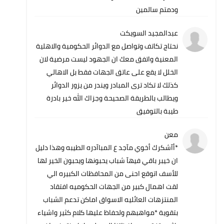
ودمتم سالمين
عبدالمجيد السويكت
نحتاج تكاتف وتواصل مع الدوائر الحكومية والاهلية
المعنية واتفق معك ان الجهود ليست مرضية لان
الخلل لا يقع على عاتق الجهات فقط بل الاهالي
كذلك لا تكاد ترى المبادر ويندر من يزور الدوائر
ويطالب بالطريقة الصحيحة وجزاك الله خير بادرة
طيبة بالتوفيق
معن
*أآشكرك أخوي مآجد ع المباآدره الطيبه وهذا دليل
ان خيبر باقي فيهآ شباب يحبونها ويحبون الخير لها
للأسف اتوقع احنى من المحافظات الكبيره الي
لقت اهمال كبير من الجهات الحكوميه افتقاد
المنتزهات العائليه الاسواق اماكن تدعم الشباب
بتقوية *مواهبهم ولحفاظ عليها كلام كثير واشياء