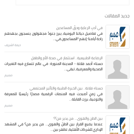
جديد المقالات
في أدبِ الرعايةِ وحقِّ المساعدين
في تفاصيل حياتنا اليومية، يبرز جنودٌ مجهولون ينسجون بجهدهم
راحة أيامنا؛ إنهم "المساعدون في...
ديمة الشريف
الرضاعة الطبيعية.. استثمار في صحة الأم والطفل
حسناء أحمد فلاتة - المدينة المنورة: في عالم تتسارع فيه التغيرات
الصحية والمعرفية، تبقى...
صميم
حسناء فلاتة.. بين الخبرة الطبية والتأثير المجتمعي
في زمنٍ أصبحت فيه المنصات الرقمية مصدرًا رئيسيًا للمعرفة
والتوعية، برزت القابلة...
صميم
بين الظن والهوى... من يدير من؟؟
عندما يضيع القرار بين الظنّ والهوى… من يدير من؟ في المشهد
الإداري للشركات الأهلية، تظهر بين...