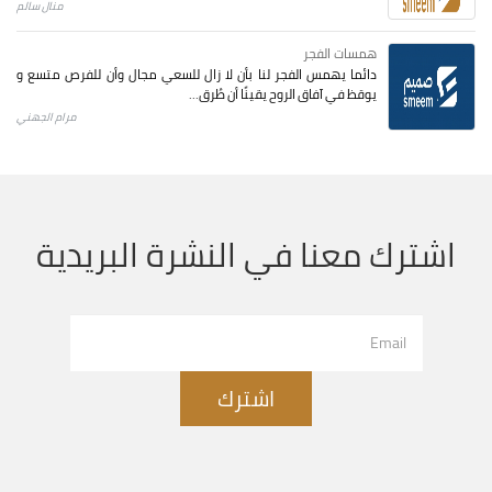
منال سالم
همسات الفجر
دائما يهمس الفجر لنا بأن لا زال للسعي مجال وأن للفرص متسع و
يوقظ في آفاق الروح يقينًا أن طُرق...
مرام الجهني
اشترك معنا في النشرة البريدية
اشترك