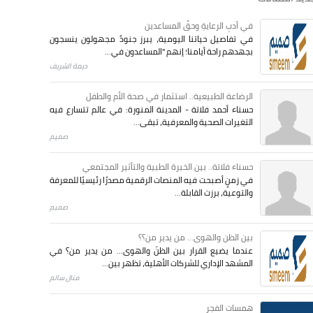
في أدبِ الرعايةِ وحقِّ المساعدين
في تفاصيل حياتنا اليومية، يبرز جنودٌ مجهولون ينسجون
بجهدهم راحة أيامنا؛ إنهم "المساعدون في...
ديمة الشريف
الرضاعة الطبيعية.. استثمار في صحة الأم والطفل
حسناء أحمد فلاتة - المدينة المنورة: في عالم تتسارع فيه
التغيرات الصحية والمعرفية، تبقى...
صميم
حسناء فلاتة.. بين الخبرة الطبية والتأثير المجتمعي
في زمنٍ أصبحت فيه المنصات الرقمية مصدرًا رئيسيًا للمعرفة
والتوعية، برزت القابلة...
صميم
بين الظن والهوى... من يدير من؟؟
عندما يضيع القرار بين الظنّ والهوى… من يدير من؟ في
المشهد الإداري للشركات الأهلية، تظهر بين...
منال سالم
همسات الفجر