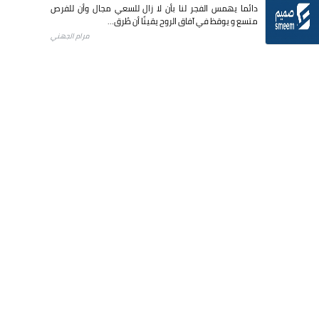
دائما يهمس الفجر لنا بأن لا زال للسعي مجال وأن للفرص
متسع و يوقظ في آفاق الروح يقينًا أن طُرق...
مرام الجهني