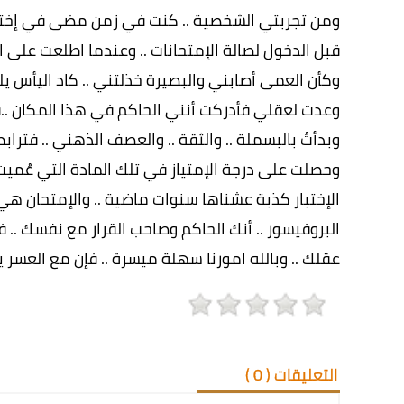
ومن تجربتي الشخصية .. كنت في زمن مضى في إختبا
قبل الدخول لصالة الإمتحانات .. وعندما اطلعت على
وكأن العمى أصابني والبصيرة خذلتني .. كاد اليأس ي
وعدت لعقلي فأدركت أنني الحاكم في هذا المكان ..
وبدأتُ بالبسملة .. والثقة .. والعصف الذهني .. فتراب
وحصلت على درجة الإمتياز في تلك المادة التي عُميت 
الإختبار كذبة عشناها سنوات ماضية .. والإمتحان هي 
البروفيسور .. أنك الحاكم وصاحب القرار مع نفسك .
عقلك .. وبالله امورنا سهلة ميسرة .. فإن مع العسر يسر
التعليقات (
0
)