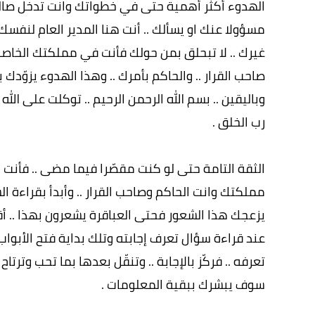
الهدوء أكثر أهمية حتى في خطواتك وانت تدخل صالة ا
مسؤولا عنك او يسألك .. أنت هنا المدير العام لنفس
غيرك .. لا تبحلق بمن حولك فأنت في مملكتك الخاصة
صاحب القرار .. والحاكم بأمرك .. وهذا الهدوء يزوّدك 
وباليقين .. بسم الله الرحمن الرحيم .. توكلت على ال
رب الخلق .
الثقة التامة حتى لو كنت مقصّرا فيما مضى .. فأنت 
مملكتك وانت الحاكم وصاحب القرار .. وأبدأ بقراءة الس
يزعجك هذا الشعور فحتى العباقرة يشعرون بهذا .. أقرأ
عند قراءة سؤال تعرف إجابته وتلك بداية فتح الأبواب 
تعرفه .. فركّز بالإجابة .. وتنقّل بعدها بما تحب وترت
سوف يبشرك ببقية المعلومات .