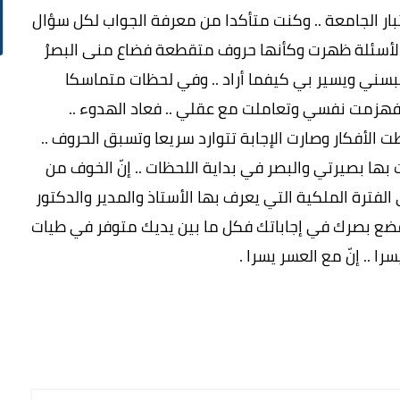
ر الجامعة .. وكنت متأكدا من معرفة الجواب لكل سؤال
 الأسئلة ظهرت وكأنها حروف متقطعة فضاع منى البصرُ
لبسني ويسير بي كيفما أراد .. وفي لحظات متماسكا
فهزمت نفسي وتعاملت مع عقلي .. فعاد الهدوء ..
طت الأفكار وصارت الإجابة تتوارد سريعا وتسبق الحروف ..
بها بصيرتي والبصر في بداية اللحظات .. إنّ الخوف من
الفترة الملكية التي يعرف بها الأستاذ والمدير والدكتور
. فضع بصرك في إجاباتك فكل ما بين يديك متوفر في طيات
ا .. إنّ مع العسر يسرا .