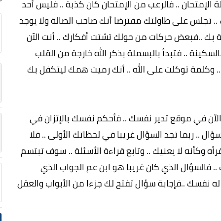
لإمتحان .. فالرعب من الإمتحان كان كذبة .. فليس أحد
ك .. تجلس على طاولتك مفترضا أنك صاحب الصالة ولا يوجد
 بك ..فبعض حركات من حولك تشتت أفكارك .. أنت الآن
بالسكينة .. فتبدأ بالبسملة بذكر الله خارجة من القلب
له .. وكلمة توكلت على الله .. أنك رميت همك ليتكفل بك
الآن في موقع تدير نفسك .. فأحكم نفسك بالإتزان في
ؤال .. ربما تجد السؤال غريبا في لحظاتك الأولى .. فلا
ه وكأنه لا يعنيك .. وتابع قراءة الأسئلة .. سوف تبتسم
.. فالسؤال الذي كان غريبا هو ابن عم الجواب الذي
اح له نفسك ..فإجابة سؤال تفتح لك جزءا من الأبواب والعقل