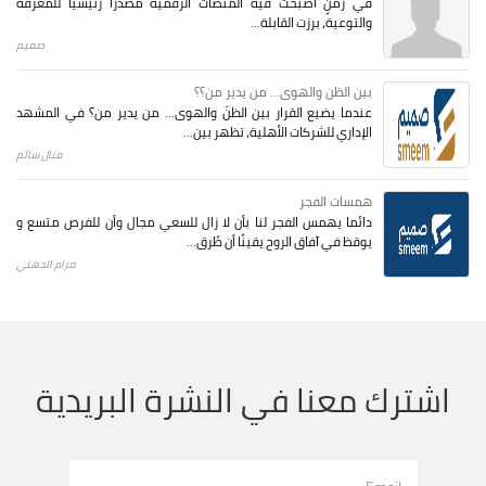
في زمنٍ أصبحت فيه المنصات الرقمية مصدرًا رئيسيًا للمعرفة
والتوعية، برزت القابلة...
صميم
بين الظن والهوى... من يدير من؟؟
عندما يضيع القرار بين الظنّ والهوى… من يدير من؟ في المشهد
الإداري للشركات الأهلية، تظهر بين...
منال سالم
همسات الفجر
دائما يهمس الفجر لنا بأن لا زال للسعي مجال وأن للفرص متسع و
يوقظ في آفاق الروح يقينًا أن طُرق...
مرام الجهني
اشترك معنا في النشرة البريدية