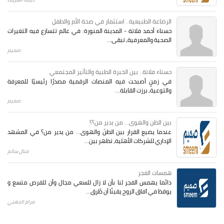
الرضاعة الطبيعية.. استثمار في صحة الأم والطفل
حسناء أحمد فلاتة - المدينة المنورة: في عالم تتسارع فيه التغيرات
الصحية والمعرفية، تبقى...
صميم
حسناء فلاتة.. بين الخبرة الطبية والتأثير المجتمعي
في زمنٍ أصبحت فيه المنصات الرقمية مصدرًا رئيسيًا للمعرفة
والتوعية، برزت القابلة...
صميم
بين الظن والهوى... من يدير من؟؟
عندما يضيع القرار بين الظنّ والهوى… من يدير من؟ في المشهد
الإداري للشركات الأهلية، تظهر بين...
منال سالم
همسات الفجر
دائما يهمس الفجر لنا بأن لا زال للسعي مجال وأن للفرص متسع و
يوقظ في آفاق الروح يقينًا أن طُرق...
مرام الجهني