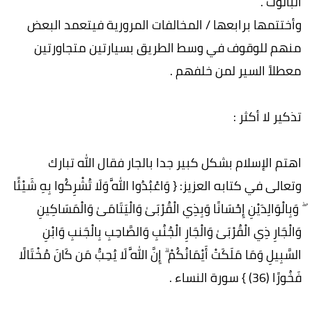
البالوت .
وأختتمها برابعها / المخالفات المرورية فيتعمد البعض
منهم للوقوف في وسط الطريق بسيارتين متجاورتين
معطلاً السير لمن خلفهم .
تذكير لا أكثر :
اهتم الإسلام بشكل كبير جدا بالجار فقال الله تبارك
وتعالى في كتابه العزيز: { وَاعْبُدُوا اللَّهَ وَلَا تُشْرِكُوا بِهِ شَيْئًا
ۖ وَبِالْوَالِدَيْنِ إِحْسَانًا وَبِذِي الْقُرْبَىٰ وَالْيَتَامَىٰ وَالْمَسَاكِينِ
وَالْجَارِ ذِي الْقُرْبَىٰ وَالْجَارِ الْجُنُبِ وَالصَّاحِبِ بِالْجَنبِ وَابْنِ
السَّبِيلِ وَمَا مَلَكَتْ أَيْمَانُكُمْ ۗ إِنَّ اللَّهَ لَا يُحِبُّ مَن كَانَ مُخْتَالًا
فَخُورًا (36) } سورة النساء .