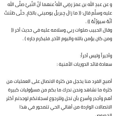
و عن عبدِ الله بن عمرَ رضِي اللهُ عنهما أنَّ النَّبيَّ صلَّى الله
عليه وسلَّم قال: (( ما زالَ جِبريلُ يوصيني بالجَارِ، حتَّى ظنَنتُ
أنَّهُ سيورِّثُهُ )) .
وقال الحبيب صلوات ربي وسلامه عليه في حديث أخر ((
ومن كان يؤمن بالله واليوم الآخر، فليكرم جاره ) .
وأخيراً وليس أخراً:
سعادة قائد الدوريات الأمنية :
أصبح الفرد منا يخجل من كثرة الاتصال على العمليات من
كثرة ما نشاهد ونحن ندرك ما بكم من مسؤوليات كبيرة
أهم وأجدر وأسرع بأن تحل وللرجوع لسجلاتكم لوجدتم أكثر
الاتصالات الواردة من أهالي الحي تتمحور في هذا
الخصوص .