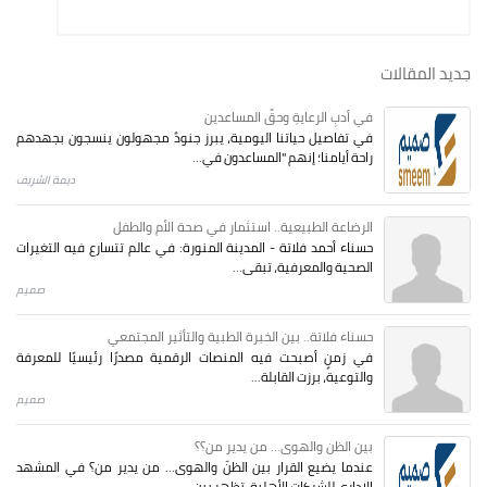
جديد المقالات
في أدبِ الرعايةِ وحقِّ المساعدين
في تفاصيل حياتنا اليومية، يبرز جنودٌ مجهولون ينسجون بجهدهم
راحة أيامنا؛ إنهم "المساعدون في...
ديمة الشريف
الرضاعة الطبيعية.. استثمار في صحة الأم والطفل
حسناء أحمد فلاتة - المدينة المنورة: في عالم تتسارع فيه التغيرات
الصحية والمعرفية، تبقى...
صميم
حسناء فلاتة.. بين الخبرة الطبية والتأثير المجتمعي
في زمنٍ أصبحت فيه المنصات الرقمية مصدرًا رئيسيًا للمعرفة
والتوعية، برزت القابلة...
صميم
بين الظن والهوى... من يدير من؟؟
عندما يضيع القرار بين الظنّ والهوى… من يدير من؟ في المشهد
الإداري للشركات الأهلية، تظهر بين...