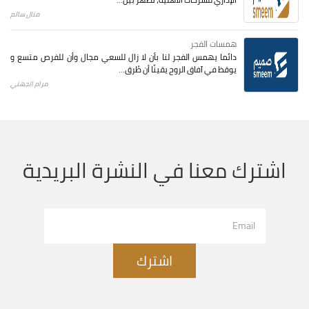
منال سالم
همسات الفجر
دائما يهمس الفجر لنا بأن لا زال للسعي مجال وأن للفرص متسع و
يوقظ في آفاق الروح يقينًا أن طُرق...
مرام الجهني
اشترك معنا في النشرة البريدية
اشترك