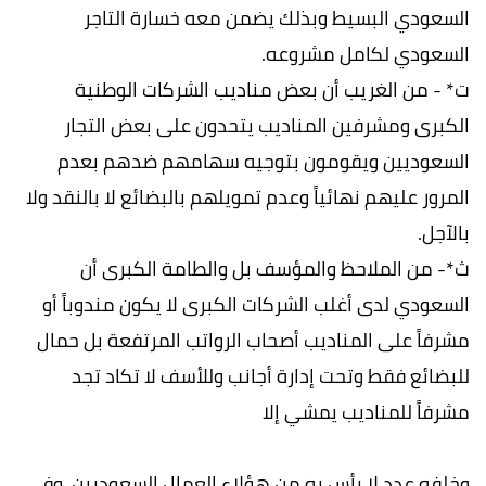
السعودي البسيط وبذلك يضمن معه خسارة التاجر
السعودي لكامل مشروعه.
ت* - من الغريب أن بعض مناديب الشركات الوطنية
الكبرى ومشرفين المناديب يتحدون على بعض التجار
السعوديين ويقومون بتوجيه سهامهم ضدهم بعدم
المرور عليهم نهائياً وعدم تمويلهم بالبضائع لا بالنقد ولا
بالآجل.
ث*- من الملاحظ والمؤسف بل والطامة الكبرى أن
السعودي لدى أغلب الشركات الكبرى لا يكون مندوباً أو
مشرفاً على المناديب أصحاب الرواتب المرتفعة بل حمال
للبضائع فقط وتحت إدارة أجانب وللأسف لا تكاد تجد
مشرفاً للمناديب يمشي إلا
وخلفه عدد لا بأس به من هؤلاء العمال السعوديين. وفي