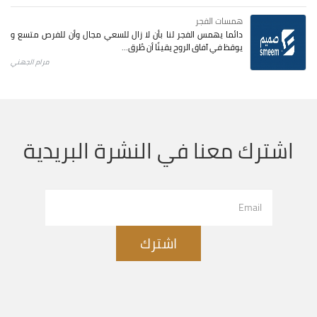
همسات الفجر
دائما يهمس الفجر لنا بأن لا زال للسعي مجال وأن للفرص متسع و
يوقظ في آفاق الروح يقينًا أن طُرق...
مرام الجهني
اشترك معنا في النشرة البريدية
اشترك