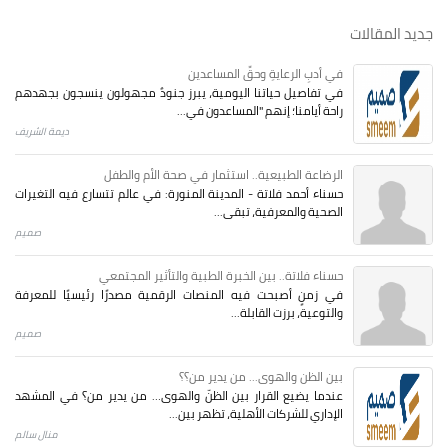
جديد المقالات
في أدبِ الرعايةِ وحقِّ المساعدين
في تفاصيل حياتنا اليومية، يبرز جنودٌ مجهولون ينسجون بجهدهم
راحة أيامنا؛ إنهم "المساعدون في...
ديمة الشريف
الرضاعة الطبيعية.. استثمار في صحة الأم والطفل
حسناء أحمد فلاتة - المدينة المنورة: في عالم تتسارع فيه التغيرات
الصحية والمعرفية، تبقى...
صميم
حسناء فلاتة.. بين الخبرة الطبية والتأثير المجتمعي
في زمنٍ أصبحت فيه المنصات الرقمية مصدرًا رئيسيًا للمعرفة
والتوعية، برزت القابلة...
صميم
بين الظن والهوى... من يدير من؟؟
عندما يضيع القرار بين الظنّ والهوى… من يدير من؟ في المشهد
الإداري للشركات الأهلية، تظهر بين...
منال سالم