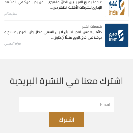
عندما يضيع القرار بين الظنّ والهوى… من يدير من؟ في المشهد
الإداري للشركات الأهلية، تظهر بين...
منال سالم
همسات الفجر
دائما يهمس الفجر لنا بأن لا زال للسعي مجال وأن للفرص متسع و
يوقظ في آفاق الروح يقينًا أن طُرق...
مرام الجهني
اشترك معنا في النشرة البريدية
اشترك