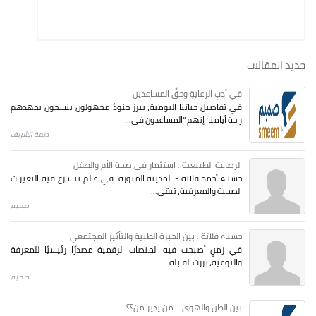
جديد المقالات
في أدبِ الرعايةِ وحقِّ المساعدين
في تفاصيل حياتنا اليومية، يبرز جنودٌ مجهولون ينسجون بجهدهم
راحة أيامنا؛ إنهم "المساعدون في...
ديمة الشريف
الرضاعة الطبيعية.. استثمار في صحة الأم والطفل
حسناء أحمد فلاتة - المدينة المنورة: في عالم تتسارع فيه التغيرات
الصحية والمعرفية، تبقى...
صميم
حسناء فلاتة.. بين الخبرة الطبية والتأثير المجتمعي
في زمنٍ أصبحت فيه المنصات الرقمية مصدرًا رئيسيًا للمعرفة
والتوعية، برزت القابلة...
صميم
بين الظن والهوى... من يدير من؟؟