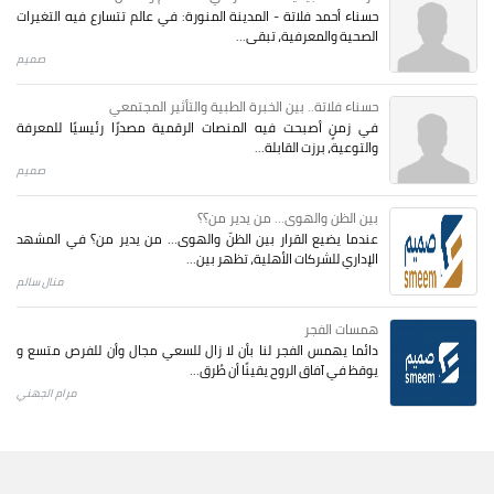
حسناء أحمد فلاتة - المدينة المنورة: في عالم تتسارع فيه التغيرات
الصحية والمعرفية، تبقى...
صميم
حسناء فلاتة.. بين الخبرة الطبية والتأثير المجتمعي
في زمنٍ أصبحت فيه المنصات الرقمية مصدرًا رئيسيًا للمعرفة
والتوعية، برزت القابلة...
صميم
بين الظن والهوى... من يدير من؟؟
عندما يضيع القرار بين الظنّ والهوى… من يدير من؟ في المشهد
الإداري للشركات الأهلية، تظهر بين...
منال سالم
همسات الفجر
دائما يهمس الفجر لنا بأن لا زال للسعي مجال وأن للفرص متسع و
يوقظ في آفاق الروح يقينًا أن طُرق...
مرام الجهني