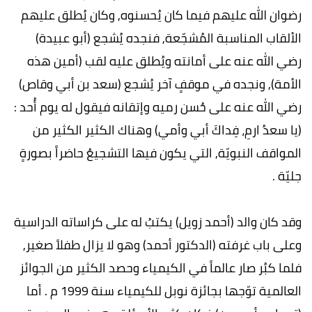
رضوان الله عليهم فيما كان يُحسنوه, وكان يُطلق عليهم
الألقاب المناسبة المُشجّعة, فنجده يُشجع (أبو عبيدة)
رضي الله عنه على أمانته ويُطلق عليه لقب (أمين هذه
الأمة), ونجده في موقفٍ آخر يُشجع (سعد بن أبي وقاص)
رضي الله عنه على حُسن رميه وإتقانه فيقول له يوم أُحد :
(يا سعدُ ارمِ، فِداكَ أبي وأمي) وهناك الكثير الكثير من
المواقف النبويّة, التي يكون فيها التشجيعُ حاضراً بصورةٍ
جليّة .
وقد كان والد (أحمد زويل) يكتبُ له على كراساته الدراسية
وعلى باب غرفته (الدكتور أحمد) وهو لا يزال طفلاً صغير,
فلما كبُر صار عالماً في الكيمياء وحصد الكثير من الجوائز
العالمية توّجها بجائزة نوبل للكيمياء سنة 1999 م . أما