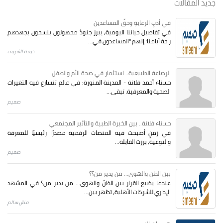
جديد المقالات
في أدبِ الرعايةِ وحقِّ المساعدين
في تفاصيل حياتنا اليومية، يبرز جنودٌ مجهولون ينسجون بجهدهم
راحة أيامنا؛ إنهم "المساعدون في...
ديمة الشريف
الرضاعة الطبيعية.. استثمار في صحة الأم والطفل
حسناء أحمد فلاتة - المدينة المنورة: في عالم تتسارع فيه التغيرات
الصحية والمعرفية، تبقى...
صميم
حسناء فلاتة.. بين الخبرة الطبية والتأثير المجتمعي
في زمنٍ أصبحت فيه المنصات الرقمية مصدرًا رئيسيًا للمعرفة
والتوعية، برزت القابلة...
صميم
بين الظن والهوى... من يدير من؟؟
عندما يضيع القرار بين الظنّ والهوى… من يدير من؟ في المشهد
الإداري للشركات الأهلية، تظهر بين...
منال سالم