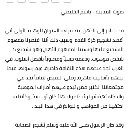
صوت المدينة - باسم القليطي
قد يتبادر إلى الذهن عند قراءة العنوان للوهلة الأولى أني
أقصد تشجيع كرة القدم, وسبب ذلك أننا اقتصرنا مفهوم
التشجيع عليها ونسينا المفهوم الأهم, وهو تشجيع كل
شخص موهوب, ودعمه حسيّاً ومعنوياً بأفضل أسلوب, في
الغرب تجد عندهم هذه الثقافة حاضرة, ويمارسونها فيما
بينهم بأساليب ماهرة, وعلى النقيض تماماً تجد في
مجتمعاتنا الكثير ممن تبدو عليهم أمارات الموهبة
والذكاء يُهمّشوا ويُحطّموا جهلاً كان أو حسدّ, وكأننا قد
اكتفينا من المواهب والنوابغ في هذا البلد .
وقد كان الرسول صلى الله عليه وسلم يُشجع الصحابة