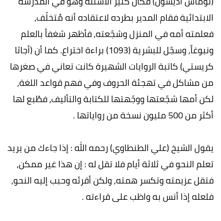
(توماس أديسون) فكان كثير الأسئلة وهو في المدرسة
الابتدائية فقام المدير بطرده لاعتقاده أنه مُتخلّف,
فعلمته أمه في المنزل وشجّعته, فأظهر شغفاً بالعلم
ونبوغاً, وسجّل للبشرية (1093) براءة اختراع. كما أن (أجاثا
كريستي) كاتبة الروايات الشهيرة كانت تعاني في صغرها
من مشاكل في تهجئة الحروف وفي فهم قواعد اللغة,
لكن أمها شجّعتها ووجّهتها للكتابة والتأليف, فطُبع لها
أكثر من 500 مليون نسخة من رواياتها .
يقول الشيخ (علي الطنطاوي) رحمه الله : إذا جاءك من يريد
تعلم النحو في ثلاثة أيام فلا تقل له : إن هذا غير ممكن,
فتقل عزيمته وتكسر همته, ولكن أقرئه وحبب إليه النحو,
فلعله إذا أنس به واظب على قراءته .