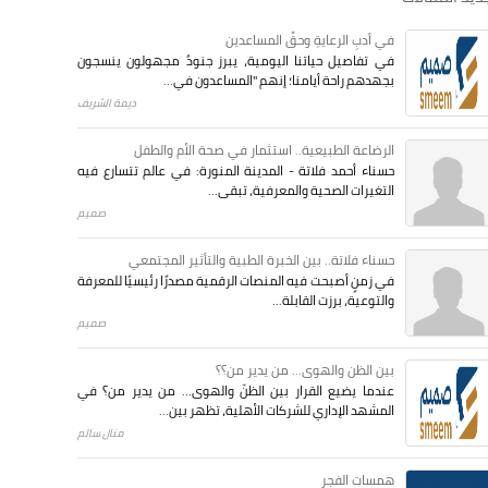
في أدبِ الرعايةِ وحقِّ المساعدين
في تفاصيل حياتنا اليومية، يبرز جنودٌ مجهولون ينسجون
بجهدهم راحة أيامنا؛ إنهم "المساعدون في...
ديمة الشريف
الرضاعة الطبيعية.. استثمار في صحة الأم والطفل
حسناء أحمد فلاتة - المدينة المنورة: في عالم تتسارع فيه
التغيرات الصحية والمعرفية، تبقى...
صميم
حسناء فلاتة.. بين الخبرة الطبية والتأثير المجتمعي
في زمنٍ أصبحت فيه المنصات الرقمية مصدرًا رئيسيًا للمعرفة
والتوعية، برزت القابلة...
صميم
بين الظن والهوى... من يدير من؟؟
عندما يضيع القرار بين الظنّ والهوى… من يدير من؟ في
المشهد الإداري للشركات الأهلية، تظهر بين...
منال سالم
همسات الفجر