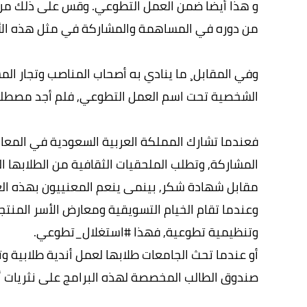
و هذا أيضا ضمن العمل التطوعي. وقس على ذلك من 
من دوره في المساهمة والمشاركة في مثل هذه الأع
وفي المقابل¸ ما ينادي به أصحاب المناصب وتجار 
الشخصية تحت اسم العمل التطوعي, فلم أجد مصطلح
فعندما تشارك المملكة العربية السعودية في المعار
المشاركة, وتطلب الملحقيات الثقافية من الطلابها ال
مقابل شهادة شكر, بينمى ينعم المعنييون بهذه الع
وعندما تقام الخيام التسويقية ومعارض الأسر المنت
وتنظيمية تطوعية, فهذا #استغلال_تطوعي.
أو عندما تحث الجامعات طلابها لعمل أندية طلابية 
صندوق الطالب المخصصة لهذه البرامج على نثريات أ