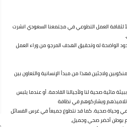
ل الوطني ورؤية المملكة 2030 وتفعيلاً لثقافة العمل التطوعي في مجتمعنا السعودي انشرت
د الواضحة له وتحقيق الهدف المرجو من وراء العمل
كوبين ولاجئين فهذا من مبدأ الإنسانية والتعاون بين
 مائية صحية لنا ولأجيالنا القادمة. أو عندما يلبس
ن تلاميذهم ويشاركوهم في نظافة
ي وحياة صحية. كما قد نتطوع جميعاً في غرس الفسائل
م بوطن أخضر صحي وجميل,
ج