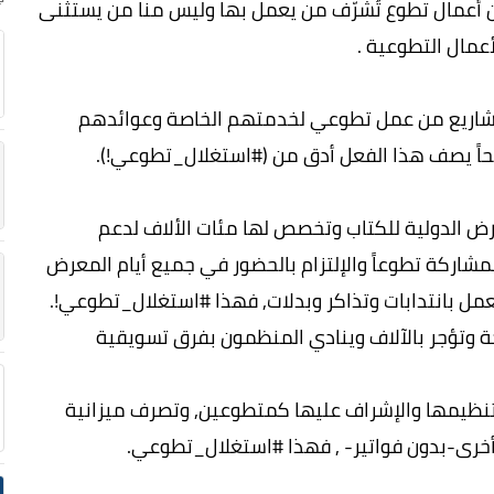
أعمال تطوع تُشرّف من يعمل بها وليس منا من يستثنى
مال التطوعية .
المشاريع من عمل تطوعي لخدمتهم الخاصة وعوائدهم
اً يصف هذا الفعل أدق من (#استغلال_تطوعي!).
ض الدولية للكتاب وتخصص لها مئات الألاف لدعم
مشاركة تطوعاً والإلتزام بالحضور في جميع أيام المعرض
مل بانتدابات وتذاكر وبدلات, فهذا #استغلال_تطوعي!.
جة وتؤجر بالآلاف وينادي المنظمون بفرق تسويقية
وتنظيمها والإشراف عليها كمتطوعين, وتصرف ميزانية
خرى-بدون فواتير- , فهذا #استغلال_تطوعي.