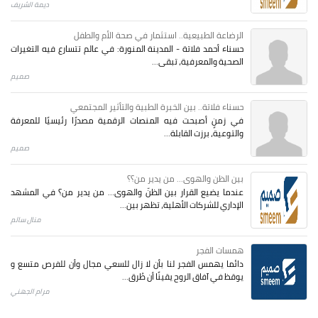
ديمة الشريف
الرضاعة الطبيعية.. استثمار في صحة الأم والطفل
حسناء أحمد فلاتة - المدينة المنورة: في عالم تتسارع فيه التغيرات
الصحية والمعرفية، تبقى...
صميم
حسناء فلاتة.. بين الخبرة الطبية والتأثير المجتمعي
في زمنٍ أصبحت فيه المنصات الرقمية مصدرًا رئيسيًا للمعرفة
والتوعية، برزت القابلة...
صميم
بين الظن والهوى... من يدير من؟؟
عندما يضيع القرار بين الظنّ والهوى… من يدير من؟ في المشهد
الإداري للشركات الأهلية، تظهر بين...
منال سالم
همسات الفجر
دائما يهمس الفجر لنا بأن لا زال للسعي مجال وأن للفرص متسع و
يوقظ في آفاق الروح يقينًا أن طُرق...
مرام الجهني