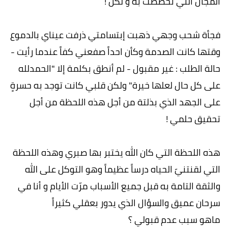
المجال التي تخصصت به و لكن !
فجأة شحب وجهي ذهبت إبتسامتي ذرفت عيناي بالدموع
وقتها كانت الصدمة وكأن احداً صفعني كفاً عندما رأيت -
حالة الطلب : غير مقبول - لم أنطق بكلمة إلا "الحمدلله
على كل حال لعلها خيرة" ولكن قلبي كانت توجد به حسرةٍ
على الجهد الذي بذلتة من أجل هذه اللحظة من أجل
تحقيق حلمي !
هذه اللحظة التي كان الله يختبر بها صبري وهذه اللحظة
التي لقنتنيّ الحياه درساً عظيماً وهو التوكل على الله
والثقة التامة به قبل جميع الأسباب مرّت الأيام و أنا في
سرحان عميق والسؤال الذي يدور بعقلي كثيراً
ماهو سبب عدم قبولي ؟