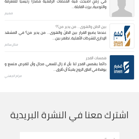
في زمنٍ أصبحت فيه المنصات الرقمية مصدرًا رئيسيًا للمعرفة
والتوعية، برزت القابلة...
صميم
بين الظن والهوى... من يدير من؟؟
عندما يضيع القرار بين الظنّ والهوى… من يدير من؟ في المشهد
الإداري للشركات الأهلية، تظهر بين...
منال سالم
همسات الفجر
دائما يهمس الفجر لنا بأن لا زال للسعي مجال وأن للفرص متسع و
يوقظ في آفاق الروح يقينًا أن طُرق...
مرام الجهني
اشترك معنا في النشرة البريدية