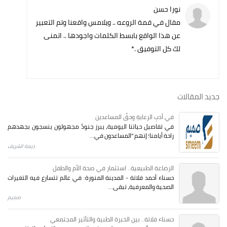
نورا حسن
مقال في قمة الروعه .. ويلامس واقعنا وتم التعبير
عن هذا الواقع بابسط الكلمات واجودها .. اتمنى
لك كل التوفيق .*
جديد المقالات
في أدبِ الرعايةِ وحقِّ المساعدين
في تفاصيل حياتنا اليومية، يبرز جنودٌ مجهولون ينسجون بجهدهم
راحة أيامنا؛ إنهم "المساعدون في...
ديمة الشريف
الرضاعة الطبيعية.. استثمار في صحة الأم والطفل
حسناء أحمد فلاتة - المدينة المنورة: في عالم تتسارع فيه التغيرات
الصحية والمعرفية، تبقى...
صميم
حسناء فلاتة.. بين الخبرة الطبية والتأثير المجتمعي