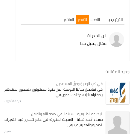
الترتيب بـ
الأحدث
الأقدم
الملائم
ابن المدينة
مقال جميل جدا
جديد المقالات
في أدبِ الرعايةِ وحقِّ المساعدين
في تفاصيل حياتنا اليومية، يبرز جنودٌ مجهولون ينسجون بجهدهم
راحة أيامنا؛ إنهم "المساعدون في...
ديمة الشريف
الرضاعة الطبيعية.. استثمار في صحة الأم والطفل
حسناء أحمد فلاتة - المدينة المنورة: في عالم تتسارع فيه التغيرات
الصحية والمعرفية، تبقى...
صميم