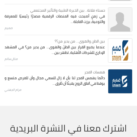
حسناء فلاتة.. بين الخبرة الطبية والتأثير المجتمعي
في زمنٍ أصبحت فيه المنصات الرقمية مصدرًا رئيسيًا للمعرفة
والتوعية، برزت القابلة...
صميم
بين الظن والهوى... من يدير من؟؟
عندما يضيع القرار بين الظنّ والهوى… من يدير من؟ في المشهد
الإداري للشركات الأهلية، تظهر بين...
منال سالم
همسات الفجر
دائما يهمس الفجر لنا بأن لا زال للسعي مجال وأن للفرص متسع و
يوقظ في آفاق الروح يقينًا أن طُرق...
مرام الجهني
اشترك معنا في النشرة البريدية