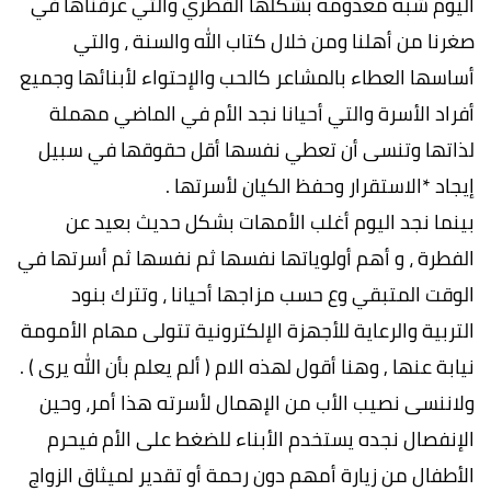
اليوم شبه معدومه بشكلها الفطري والتي عرفناها في
صغرنا من أهلنا ومن خلال كتاب الله والسنة ، والتي
أساسها العطاء بالمشاعر كالحب والإحتواء لأبنائها وجميع
أفراد الأسرة والتي أحيانا نجد الأم في الماضي مهملة
لذاتها وتنسى أن تعطي نفسها أقل حقوقها في سبيل
إيجاد *الاستقرار وحفظ الكيان لأسرتها .
بينما نجد اليوم أغلب الأمهات بشكل حديث بعيد عن
الفطرة ، و أهم أولوياتها نفسها ثم نفسها ثم أسرتها في
الوقت المتبقي وع حسب مزاجها أحيانا ، وتترك بنود
التربية والرعاية للأجهزة الإلكترونية تتولى مهام الأمومة
نيابة عنها , وهنا أقول لهذه الام ( ألم يعلم بأن الله يرى ) .
ولاننسى نصيب الأب من الإهمال لأسرته هذا أمر، وحين
الإنفصال نجده يستخدم الأبناء للضغط على الأم فيحرم
الأطفال من زيارة أمهم دون رحمة أو تقدير لميثاق الزواج