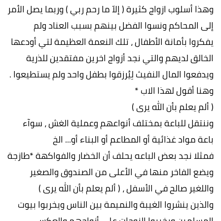
وهذا أسلوب ازواج كثيرة ( إلاّ ما رحم ربي ) وربما يصل الأمر
إلى المحاكم ونسوا الفضل بينهم بسبب العناد ولم
يفكروا بأمانة الأطفال ، تلك النعمة العظيمة لتي أودعها
الخالق لديهم والتي نجد أزواج اخرين مفتقدين للذرية
ويدفعوا المال النفيث لِيُرزقوا بطفل واحد ولم يستطيعوا .
وهنا أقول لهذا الاب *
( ألم يعلم بأن الله يرى )
وننتقل للباعة بمختلف أنواعهم وعملية الغش ، سوآء
باعة مواد غذائية أو المطاعم أو البناء أو... الخ
فمثلا نجد بعض الباعه يحلف أن الخضار والفواكهة *طازجة
ويضع الفاخر منها في الأعلى من الصندوق والصغير
واللغير صالح في الأسفل ، ( ألم يعلم بأن الله يرى )
والذين ينشروا الغيبة والنميمة بين الناس ويخربوا بيوت
المسلمين ويخببوا الزوجات على أزواجهم والعكس ،